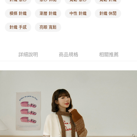
每筆NT$60，滿NT$1,000(含以上)免運費
橫條 針織
漸層 針織
中性 針織
針織 休閒
海外配送-港/澳/新/馬/泰國專屬
查看運費
針織 手感
亮眼 寬鬆
海外配送-其他亞洲地區
查看運費
海外配送-歐美地區
查看運費
詳細說明
商品規格
相關推薦