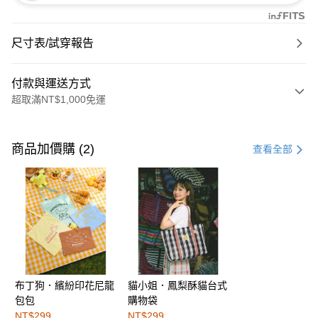
尺寸表/試穿報告
付款與運送方式
超取滿NT$1,000免運
付款方式
信用卡一次付款
商品加價購 (2)
查看全部
購物金
超商取貨付款
LINE Pay
街口支付
布丁狗．繽紛印花尼龍
貓小姐．鳳梨酥貓台式
運送方式
包包
購物袋
全家取貨付款
NT$299
NT$299