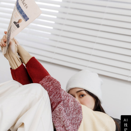
AI
找
尺