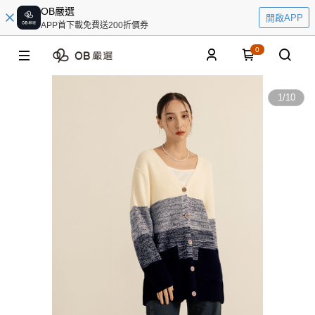
OB嚴選
開啟APP
APP首下載免費送200折價券
0
1
/
10