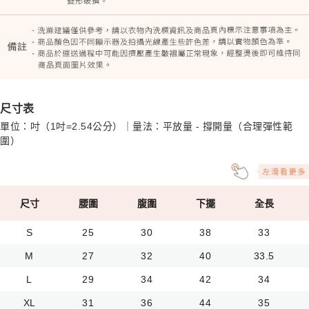
尺寸表
單位：吋（1吋=2.54公分）｜量法：平放量 - 撐開量（合理彈性範
圍）
尺寸
腰圍
腹圍
下擺
全長
S
25
30
38
33
M
27
32
40
33.5
L
29
34
42
34
XL
31
36
44
35