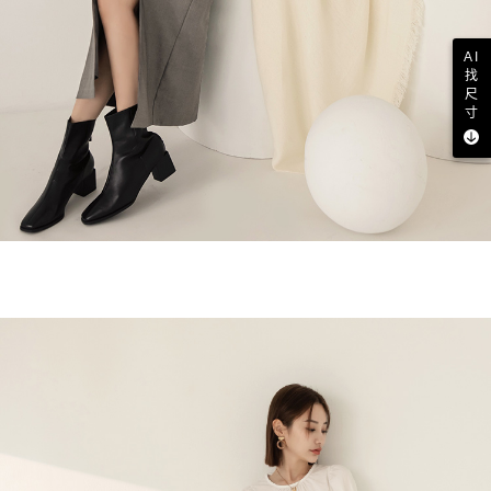
AI
找
尺
寸