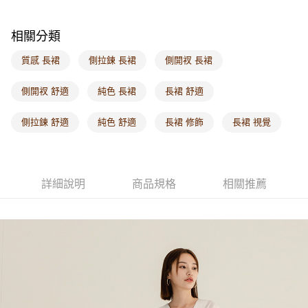
付款後門市自取
每筆NT$60，滿NT$1,000(含以上)免運費
相關分類
海外配送-港/澳/新/馬/泰國專屬
查看運費
質感 長裙
側拉鍊 長裙
側開衩 長裙
海外配送-其他亞洲地區
查看運費
側開衩 舒適
純色 長裙
長裙 舒適
海外配送-歐美地區
查看運費
側拉鍊 舒適
純色 舒適
長裙 修飾
長裙 視覺
詳細說明
商品規格
相關推薦