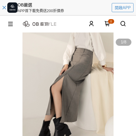
OB嚴選
開啟APP
APP首下載免費送200折價券
0
1
/
8