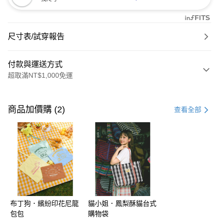
尺寸表/試穿報告
付款與運送方式
超取滿NT$1,000免運
付款方式
信用卡一次付款
商品加價購 (2)
查看全部
購物金
超商取貨付款
LINE Pay
街口支付
布丁狗．繽紛印花尼龍
貓小姐．鳳梨酥貓台式
運送方式
包包
購物袋