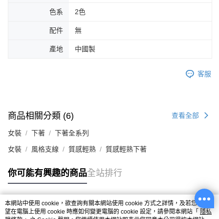
色系
2色
配件
無
產地
中國製
客服
商品相關分類 (6)
查看全部
女裝
下著
下著全系列
女裝
風格支線
質感輕熟
質感輕熟下著
你可能有興趣的商品
全站排行
本網站中使用 cookie，欲查詢有關本網站使用 cookie 方式之詳情，及若您不希
熱門標籤
望在電腦上使用 cookie 時應如何變更電腦的 cookie 設定，請參閱本網站「
隱私