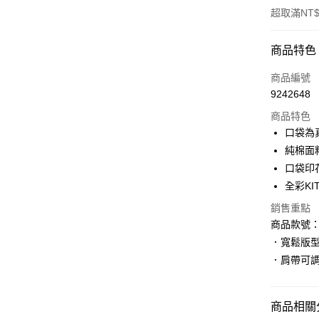
超取滿NT$
付款方式
商品特色
信用卡一
商品編號
9242648
購物金
商品特色
超商取貨
口袋為
純棉面
LINE Pay
口袋印
街口支付
全彩KI
銷售重點
商品款號：I
運送方式
．寬鬆版
全家取貨
．肩帶可
每筆NT$6
付款後全
商品相關分
每筆NT$6