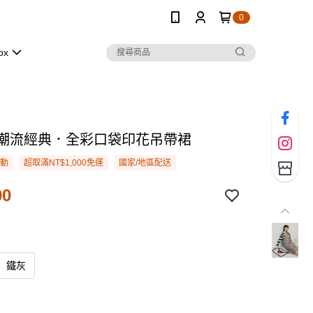
0
ox
TY 潮流經典．全彩口袋印花吊帶裙
活動
超取滿NT$1,000免運
國家/地區配送
90
鐵灰