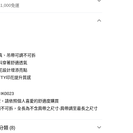
1,000免運
次付款
付款
真、吊帶可調不可拆
料穿著舒適透氣
花設計增添亮點
TTY印花提升質感
K0023
型，請依照個人喜愛的舒適度購買
付款
調不可拆，全長為不含肩帶之尺寸-肩帶調至最長之尺寸
0，滿NT$1,000(含以上)免運費
家取貨
類 (8)
0，滿NT$1,000(含以上)免運費