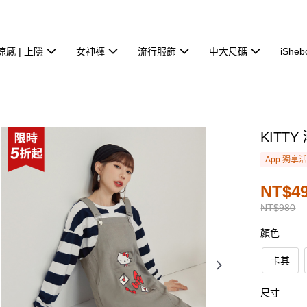
涼感 | 上隱
女神褲
流行服飾
中大尺碼
iSheb
KIT
App 獨享
NT$4
NT$980
顏色
卡其
尺寸