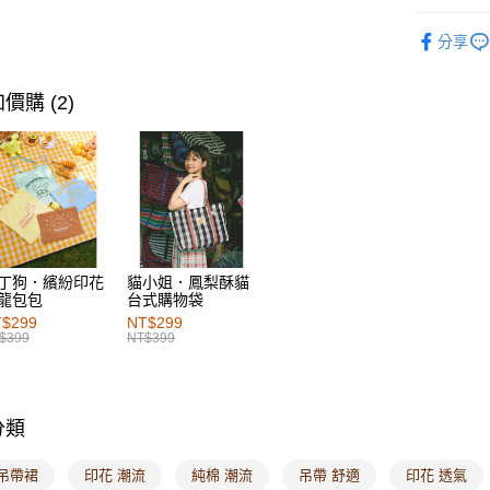
人氣商品
萊爾富取
分享
女裝
洋
每筆NT$6
授權|聯名
價購 (2)
付款後萊
授權|聯名
每筆NT$6
授權|聯名
7-11取貨
女裝
洋
每筆NT$6
女裝
洋
付款後7-1
SALE
每筆NT$6
丁狗．繽紛印花
貓小姐．鳳梨酥貓
龍包包
台式購物袋
宅配
$299
NT$299
$399
NT$399
每筆NT$1
付款後門
每筆NT$6
分類
海外配送-港
 吊帶裙
印花 潮流
純棉 潮流
吊帶 舒適
印花 透氣