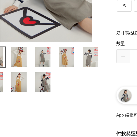
S
尺寸表/試
數量
App 結
付款與運