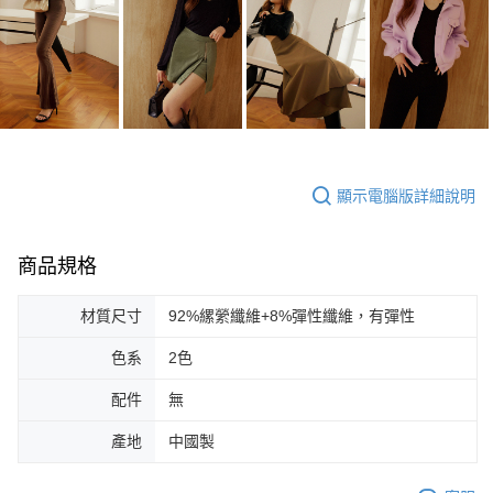
顯示電腦版詳細說明
商品規格
材質尺寸
92%縲縈纖維+8%彈性纖維，有彈性
色系
2色
配件
無
產地
中國製