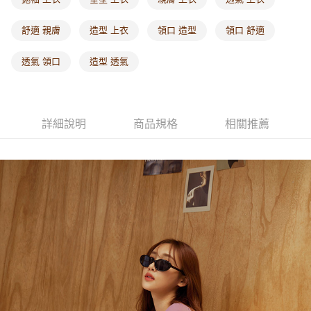
每筆NT$60，滿NT$1,000(含以上)免運費
舒適 親膚
造型 上衣
領口 造型
領口 舒適
海外配送-港/澳/新/馬/泰國專屬
查看運費
透氣 領口
造型 透氣
海外配送-其他亞洲地區
查看運費
海外配送-歐美地區
查看運費
詳細說明
商品規格
相關推薦