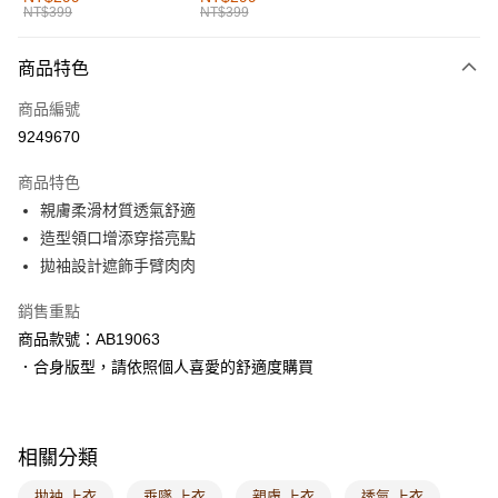
NT$399
NT$399
每筆NT$60，滿NT$1,000(含以上)免運費
付款後全家取貨
商品特色
每筆NT$60，滿NT$1,000(含以上)免運費
商品編號
萊爾富取貨付款
9249670
每筆NT$60，滿NT$1,000(含以上)免運費
商品特色
付款後萊爾富取貨
親膚柔滑材質透氣舒適
每筆NT$60，滿NT$1,000(含以上)免運費
造型領口增添穿搭亮點
拋袖設計遮飾手臂肉肉
7-11取貨付款
每筆NT$60，滿NT$1,000(含以上)免運費
銷售重點
商品款號：AB19063
付款後7-11取貨
．合身版型，請依照個人喜愛的舒適度購買
每筆NT$60，滿NT$1,000(含以上)免運費
宅配
每筆NT$120，滿NT$1,000(含以上)免運費
相關分類
付款後門市自取
拋袖 上衣
垂墜 上衣
親膚 上衣
透氣 上衣