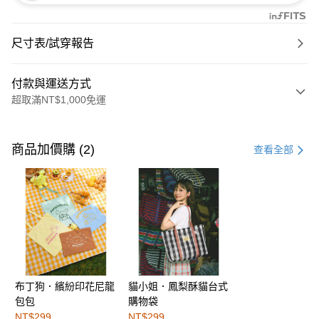
尺寸表/試穿報告
付款與運送方式
超取滿NT$1,000免運
付款方式
信用卡一次付款
商品加價購 (2)
查看全部
購物金
超商取貨付款
LINE Pay
街口支付
布丁狗．繽紛印花尼龍
貓小姐．鳳梨酥貓台式
運送方式
包包
購物袋
全家取貨付款
NT$299
NT$299