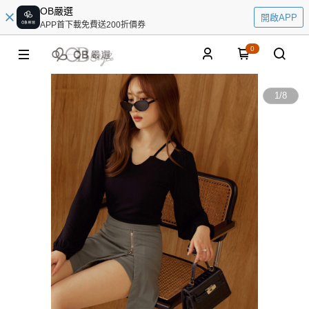
OB嚴選
開啟APP
APP首下載免費送200折價券
0
1
/
8