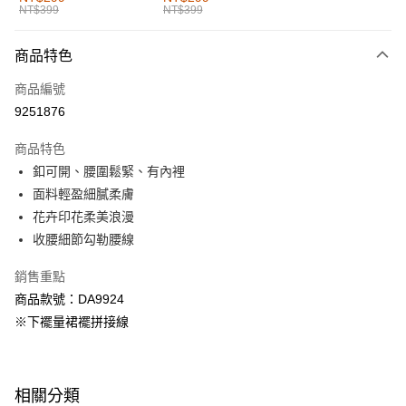
NT$399
NT$399
每筆NT$60，滿NT$1,000(含以上)免運費
付款後全家取貨
商品特色
每筆NT$60，滿NT$1,000(含以上)免運費
商品編號
萊爾富取貨付款
9251876
每筆NT$60，滿NT$1,000(含以上)免運費
商品特色
付款後萊爾富取貨
釦可開、腰圍鬆緊、有內裡
每筆NT$60，滿NT$1,000(含以上)免運費
面料輕盈細膩柔膚
花卉印花柔美浪漫
7-11取貨付款
收腰細節勾勒腰線
每筆NT$60，滿NT$1,000(含以上)免運費
銷售重點
付款後7-11取貨
商品款號：DA9924
每筆NT$60，滿NT$1,000(含以上)免運費
※下襬量裙襬拼接線
宅配
每筆NT$120，滿NT$1,000(含以上)免運費
相關分類
付款後門市自取