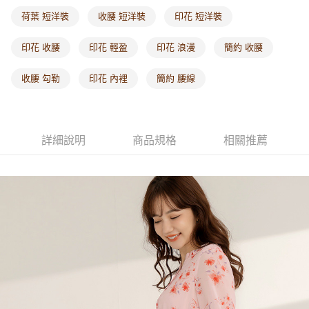
每筆NT$60，滿NT$1,000(含以上)免運費
荷葉 短洋裝
收腰 短洋裝
印花 短洋裝
海外配送-港/澳/新/馬/泰國專屬
查看運費
印花 收腰
印花 輕盈
印花 浪漫
簡約 收腰
海外配送-其他亞洲地區
查看運費
收腰 勾勒
印花 內裡
簡約 腰線
海外配送-歐美地區
查看運費
詳細說明
商品規格
相關推薦