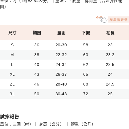
單位：吋（1吋=2.54公分）｜量法：平放量 - 撐開量（合理彈性範
圍）
尺寸
胸圍
腰圍
下擺
袖長
S
36
20-30
58
23
M
38
22-32
60
23.2
L
40
24-34
62
23.5
XL
43
26-37
65
24
2L
46
28-40
68
24.5
3L
50
30-43
72
25
試穿報告
單位：三圍（吋）｜ 身高（公分） ｜ 體重（公斤）