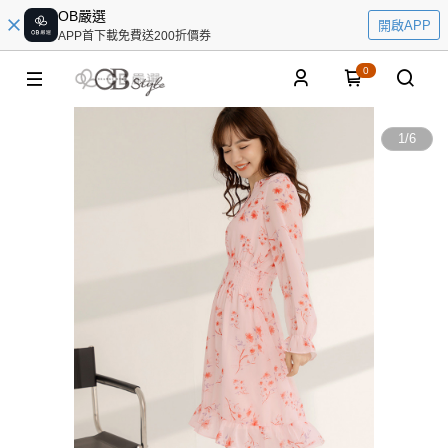
OB嚴選
開啟APP
APP首下載免費送200折價券
0
1
/
6