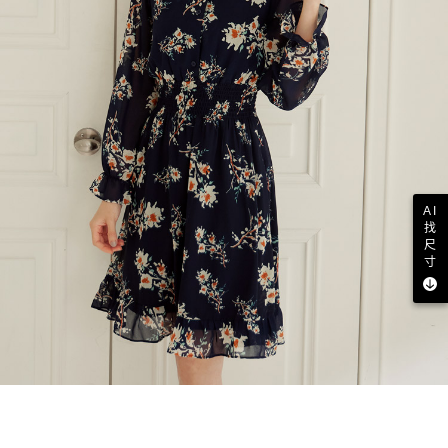
AI
找
尺
寸