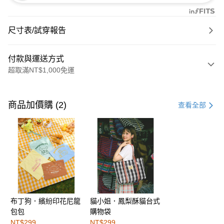
尺寸表/試穿報告
付款與運送方式
超取滿NT$1,000免運
付款方式
信用卡一次付款
商品加價購 (2)
查看全部
購物金
超商取貨付款
LINE Pay
街口支付
布丁狗．繽紛印花尼龍
貓小姐．鳳梨酥貓台式
運送方式
包包
購物袋
全家取貨付款
NT$299
NT$299