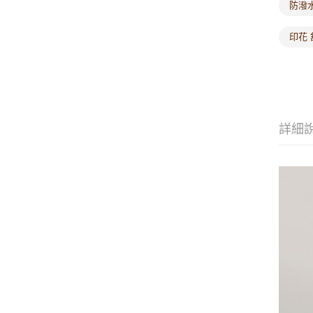
防潑
印花 
詳細