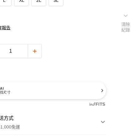
L
XL
2L
3L
清除
穿報告
紀錄
AI
找尺寸
送方式
1,000免運