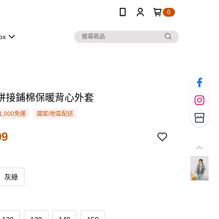
0
ox
拼接鋪棉保暖背心外套
1,000免運
國家/地區配送
99
灰綠