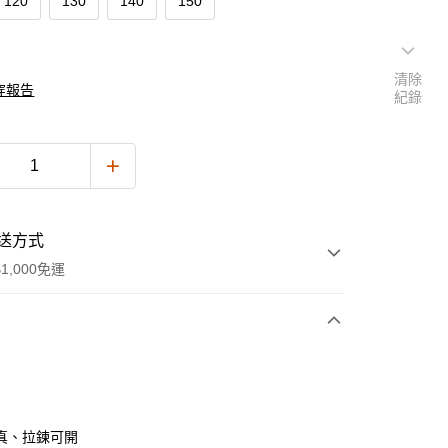
120
130
140
150
清除
穿報告
紀錄
送方式
1,000免運
次付款
付款
真、拉鍊可開