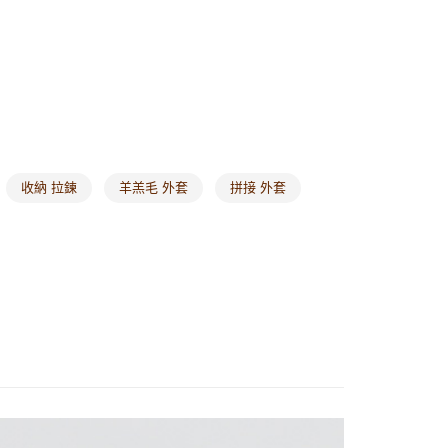
1取貨
0，滿NT$1,000(含以上)免運費
20，滿NT$1,000(含以上)免運費
市自取
0，滿NT$1,000(含以上)免運費
收納 拉鍊
羊羔毛 外套
拼接 外套
/澳/新/馬/泰國專屬
查看運費
其他亞洲地區
查看運費
歐美地區
查看運費