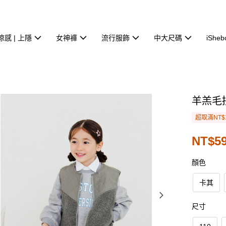
涼感 | 上隱
女神褲
流行服飾
中大尺碼
iSheb
羊羔毛
超取滿NT$
NT$5
顏色
卡其
尺寸