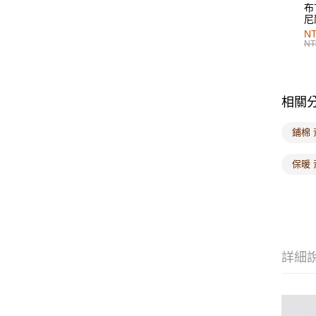
布
尼
NT
NT
相關
鋪棉 
保暖 
詳細