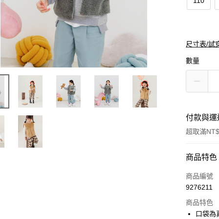
110
尺寸表/試
數量
付款與運
超取滿NT$
付款方式
商品特色
信用卡一
商品編號
9276211
購物金
商品特色
超商取貨
口袋為