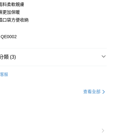
面料柔軟親膚
棉更加保暖
插口袋方便收納
E0002
付款
類 (3)
0，滿NT$1,000(含以上)免運費
童裝
童裝全系列
家取貨
客服
0，滿NT$1,000(含以上)免運費
童裝
特別企劃
男童全系列
貨付款
童裝
外套
查看全部
0，滿NT$1,000(含以上)免運費
爾富取貨
0，滿NT$1,000(含以上)免運費
付款
0，滿NT$1,000(含以上)免運費