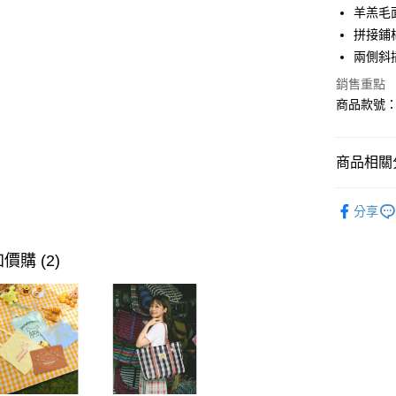
羊羔毛
LINE Pay
拼接鋪
街口支付
兩側斜
銷售重點
商品款號：Q
運送方式
全家取貨
商品相關分
每筆NT$6
孕婦|童裝
付款後全
分享
每筆NT$6
孕婦|童裝
萊爾富取
孕婦|童裝
價購 (2)
每筆NT$6
付款後萊
每筆NT$6
7-11取貨
每筆NT$6