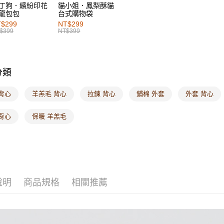
丁狗．繽紛印花
貓小姐．鳳梨酥貓
龍包包
台式購物袋
付款後7-1
$299
NT$299
每筆NT$6
$399
NT$399
宅配
每筆NT$1
分類
付款後門
每筆NT$6
背心
羊羔毛 背心
拉鍊 背心
鋪棉 外套
外套 背心
海外配送-港
背心
保暖 羊羔毛
海外配送-
海外配送-
說明
商品規格
相關推薦