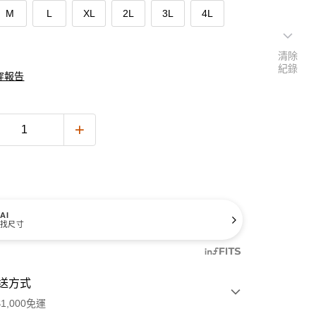
M
L
XL
2L
3L
4L
清除
紀錄
穿報告
AI
找尺寸
送方式
1,000免運