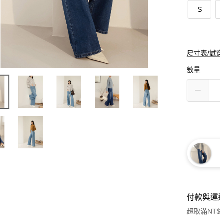
S
尺寸表/試
數量
付款與運
超取滿NT$