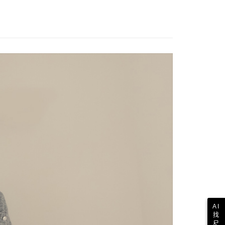
歐美地區
查看運費
AI
找
尺