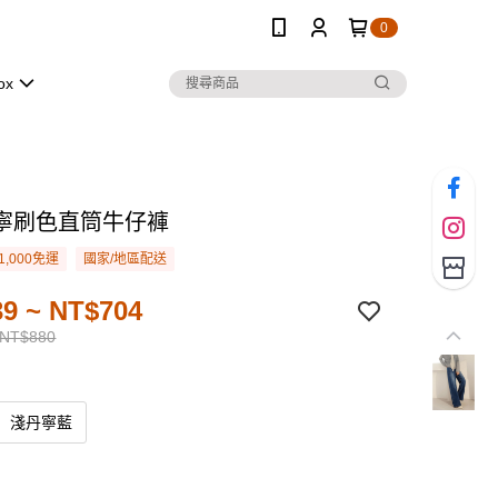
0
ox
寧刷色直筒牛仔褲
1,000免運
國家/地區配送
9 ~ NT$704
 NT$880
淺丹寧藍