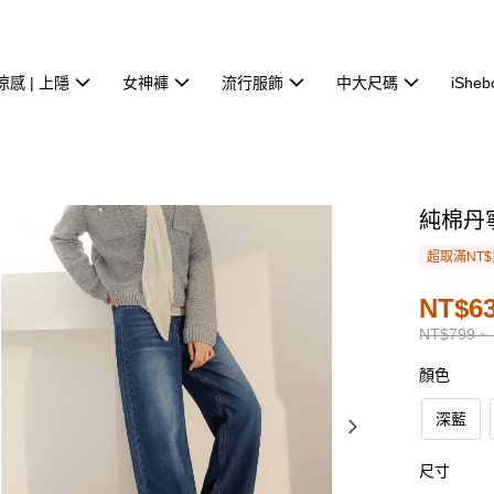
涼感 | 上隱
女神褲
流行服飾
中大尺碼
iSheb
純棉丹
超取滿NT$
NT$63
NT$799 ~
顏色
深藍
尺寸