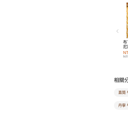
布
尼
NT
NT
相關
直筒
丹寧