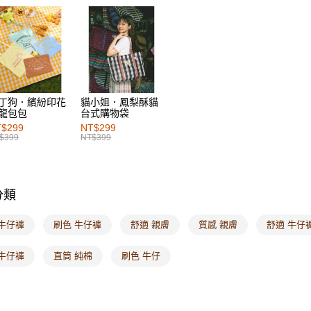
萊爾富取
女裝
風
每筆NT$6
女裝
下
付款後萊
女裝
下
每筆NT$6
女裝
特
7-11取貨
女裝
熱
丁狗．繽紛印花
貓小姐．鳳梨酥貓
每筆NT$6
龍包包
台式購物袋
女裝
特
$299
NT$299
付款後7-1
$399
NT$399
女裝
特
每筆NT$6
SALE
破
宅配
分類
每筆NT$1
付款後門
 牛仔褲
刷色 牛仔褲
舒適 親膚
質感 親膚
舒適 牛仔
每筆NT$6
 牛仔褲
直筒 純棉
刷色 牛仔
海外配送-港
海外配送-