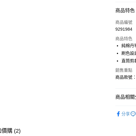
付款方式
商品特色
信用卡一
商品編號
9291984
購物金
商品特色
超商取貨
純棉丹
刷色設
LINE Pay
直筒剪
街口支付
銷售重點
商品款號：B
運送方式
商品相關分
全家取貨
每筆NT$6
女裝
下
分享
付款後全
人氣商品
每筆NT$6
女裝
風
價購 (2)