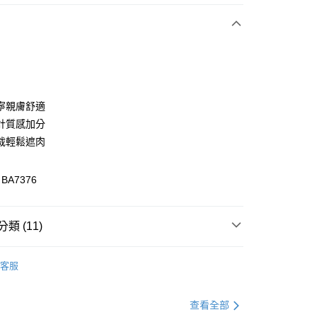
次付款
付款
寧親膚舒適
計質感加分
裁輕鬆遮肉
A7376
類 (11)
付款
0，滿NT$1,000(含以上)免運費
著
下著全系列
客服
家取貨
推薦
0，滿NT$1,000(含以上)免運費
格支線
質感輕熟
質感輕熟下著
查看全部