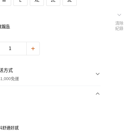
M
L
XL
2L
3L
清除
穿報告
紀錄
送方式
1,000免運
次付款
付款
料舒適好感