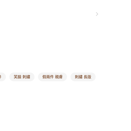
1取貨
0，滿NT$1,000(含以上)免運費
20，滿NT$1,000(含以上)免運費
市自取
0，滿NT$1,000(含以上)免運費
/澳/新/馬/泰國專屬
查看運費
其他亞洲地區
查看運費
件
笑臉 刺繡
假兩件 親膚
刺繡 長版
歐美地區
查看運費