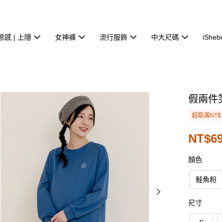
涼感 | 上隱
女神褲
流行服飾
中大尺碼
iSheb
假兩件
超取滿NT$
NT$69
顏色
鮭魚粉
尺寸