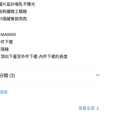
檔片設計哺乳不曝光
臉刺繡做工精緻
計隱藏臀部肉肉
A0660
外件下襬
付款
拼接線
0，滿NT$1,000(含以上)免運費
肩頂向下量至外件下襬-內件下襬的長度
家取貨
0，滿NT$1,000(含以上)免運費
類 (3)
貨付款
孕婦
孕婦全系列
0，滿NT$1,000(含以上)免運費
客服
孕婦
上衣
爾富取貨
別企劃
本季主打
查看全部
0，滿NT$1,000(含以上)免運費
付款
0，滿NT$1,000(含以上)免運費