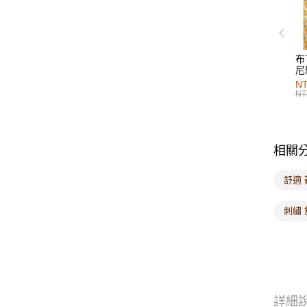
布
尼
NT
NT
相關
舒適 
刺繡 
詳細