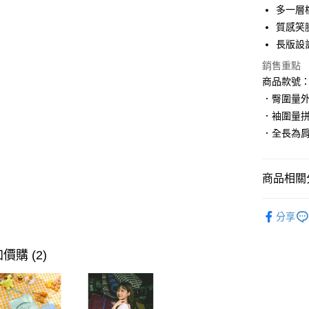
多一層
LINE Pay
質感笑
街口支付
長版設
銷售重點
商品款號：M
運送方式
．臀圍量
全家取貨
．袖圍量
每筆NT$6
．全長為
付款後全
每筆NT$6
商品相關分
萊爾富取
孕婦|童裝
每筆NT$6
分享
孕婦|童裝
付款後萊
女裝
特
價購 (2)
每筆NT$6
7-11取貨
每筆NT$6