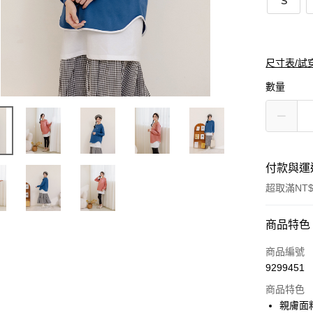
S
尺寸表/試
數量
付款與運
超取滿NT$
付款方式
商品特色
信用卡一
商品編號
9299451
購物金
商品特色
超商取貨
親膚面