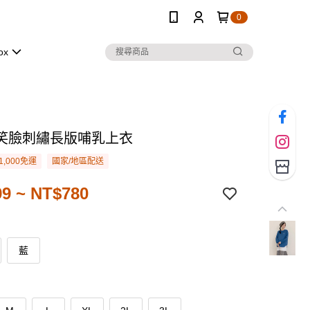
0
ox
笑臉刺繡長版哺乳上衣
1,000免運
國家/地區配送
9 ~ NT$780
藍