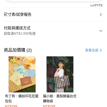
尺寸表/試穿報告
付款與運送方式
超取滿NT$1,000免運
付款方式
信用卡一次付款
商品加價購 (2)
查看全部
購物金
超商取貨付款
LINE Pay
街口支付
布丁狗．繽紛印花尼龍
貓小姐．鳳梨酥貓台式
運送方式
包包
購物袋
全家取貨付款
NT$299
NT$299