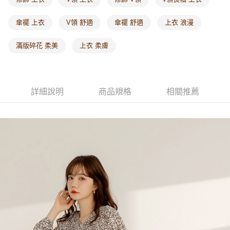
每筆NT$60，滿NT$1,000(含以上)免運費
傘襬 上衣
V領 舒適
傘襬 舒適
上衣 浪漫
海外配送-港/澳/新/馬/泰國專屬
查看運費
滿版碎花 柔美
上衣 柔膚
海外配送-其他亞洲地區
查看運費
海外配送-歐美地區
查看運費
詳細說明
商品規格
相關推薦