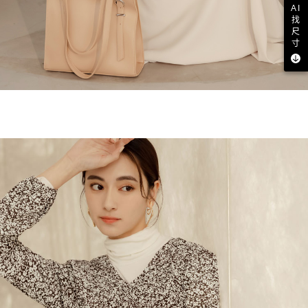
AI
找
尺
寸