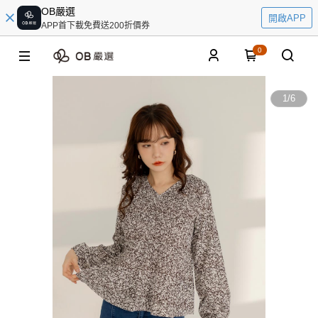
OB嚴選
開啟APP
APP首下載免費送200折價券
0
1
/
6