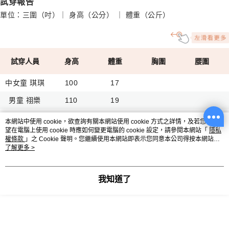
試穿報告
單位：三圍（吋）｜ 身高（公分） ｜ 體重（公斤）
試穿人員
身高
體重
胸圍
腰圍
中女童 琪琪
100
17
男童 祤樂
110
19
Carissa
115
22
23
21
本網站中使用 cookie，欲查詢有關本網站使用 cookie 方式之詳情，及若您不希
望在電腦上使用 cookie 時應如何變更電腦的 cookie 設定，請參閱本網站「
隱私
Renee
127
27
24.5
23
權條款
」之 Cookie 聲明。您繼續使用本網站即表示您同意本公司得按本網站使
用條款之 Cookie 聲明使用 cookie。
了解更多 >
搭配商品
我知道了