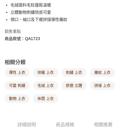
每筆NT$60，滿NT$1,000(含以上)免運費
毛絨面料毛粒蓬鬆溫暖
立體動物刺繡俏皮可愛
7-11取貨付款
領口、袖口及下襬拼接彈性羅紋
每筆NT$60，滿NT$1,000(含以上)免運費
銷售重點
付款後7-11取貨
商品款號：QA1723
每筆NT$60，滿NT$1,000(含以上)免運費
宅配
每筆NT$120，滿NT$1,000(含以上)免運費
相關分類
付款後門市自取
彈性 上衣
保暖 上衣
刺繡 上衣
羅紋 上衣
每筆NT$60，滿NT$1,000(含以上)免運費
可愛 刺繡
毛絨 上衣
舒適 立體
拼接 上衣
海外配送-港/澳/新/馬/泰國專屬
查看運費
動物 上衣
休閒 上衣
海外配送-其他亞洲地區
查看運費
海外配送-歐美地區
查看運費
詳細說明
商品規格
相關推薦