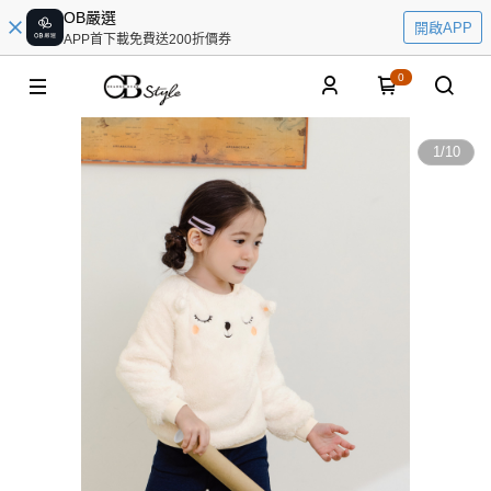
OB嚴選
開啟APP
APP首下載免費送200折價券
0
1
/
10