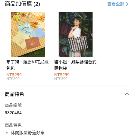
信用卡一次付款
商品加價購 (2)
查看全部
購物金
超商取貨付款
LINE Pay
街口支付
布丁狗．繽紛印花尼龍
貓小姐．鳳梨酥貓台式
運送方式
包包
購物袋
全家取貨付款
NT$299
NT$299
NT$399
NT$399
每筆NT$60，滿NT$1,000(含以上)免運費
付款後全家取貨
商品特色
每筆NT$60，滿NT$1,000(含以上)免運費
商品編號
萊爾富取貨付款
9320464
每筆NT$60，滿NT$1,000(含以上)免運費
商品特色
付款後萊爾富取貨
休閒版型舒適好穿