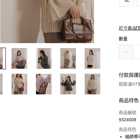
XL
尺寸表/試
數量
付款與運
超取滿NT$
付款方式
商品特色
信用卡一
商品編號
9324008
購物金
商品特色
超商取貨
袖綁帶