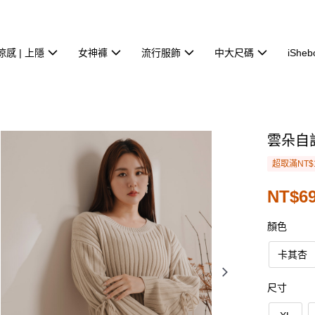
涼感 | 上隱
女神褲
流行服飾
中大尺碼
iSheb
雲朵自
超取滿NT$
NT$6
顏色
卡其杏
尺寸