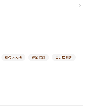
1取貨
0，滿NT$1,000(含以上)免運費
20，滿NT$1,000(含以上)免運費
市自取
0，滿NT$1,000(含以上)免運費
/澳/新/馬/泰國專屬
查看運費
綁帶 大尺碼
綁帶 修飾
自訂款 遮飾
其他亞洲地區
查看運費
歐美地區
查看運費