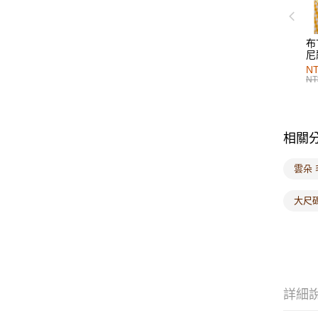
布
尼
NT
NT
相關
雲朵 
大尺
詳細