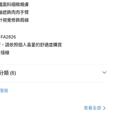
織面料細緻親膚
袖遮飾肉肉手臂
計視覺修飾肩線
A2826
型，請依照個人喜愛的舒適度購買
付款
拼接線
0，滿NT$1,000(含以上)免運費
家取貨
類 (6)
0，滿NT$1,000(含以上)免運費
衣
上衣全系列
貨付款
客服
推薦
0，滿NT$1,000(含以上)免運費
衣
針織毛衣
查看全部
爾富取貨
格支線
雲朵朵女孩
雲朵朵自訂款
0，滿NT$1,000(含以上)免運費
格支線
雲朵朵女孩
身型挑衣指南｜梨型
付款
格支線
雲朵朵女孩
身型挑衣指南｜甘蔗型
0，滿NT$1,000(含以上)免運費