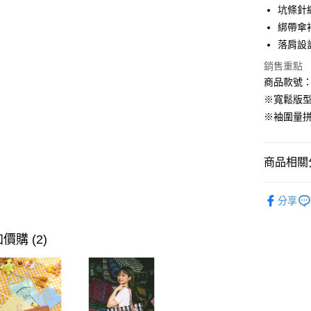
坑條針
LINE Pay
綁帶傘
街口支付
落肩設
銷售重點
商品款號：F
運送方式
※寬鬆版
全家取貨
※袖圍量
每筆NT$6
付款後全
商品相關分
每筆NT$6
女裝
上
萊爾富取
分享
人氣商品
每筆NT$6
女裝
上
價購 (2)
付款後萊
女裝
風
每筆NT$6
女裝
風
7-11取貨
女裝
風
每筆NT$6