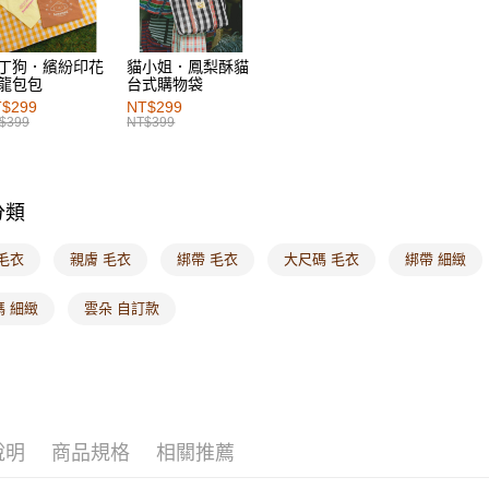
付款後7-1
每筆NT$6
丁狗．繽紛印花
貓小姐．鳳梨酥貓
龍包包
台式購物袋
宅配
$299
NT$299
$399
NT$399
每筆NT$1
付款後門
每筆NT$6
分類
海外配送-港
毛衣
親膚 毛衣
綁帶 毛衣
大尺碼 毛衣
綁帶 細緻
海外配送-
碼 細緻
雲朵 自訂款
海外配送-
說明
商品規格
相關推薦