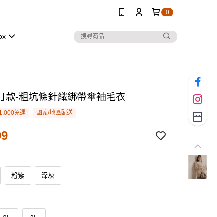
0
ox
訂款-粗坑條針織綁帶傘袖毛衣
1,000免運
國家/地區配送
99
粉紫
深灰