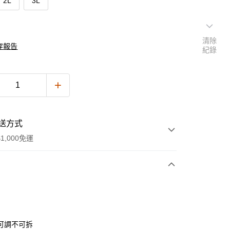
2L
3L
清除
穿報告
紀錄
送方式
1,000免運
次付款
付款
可調不可拆