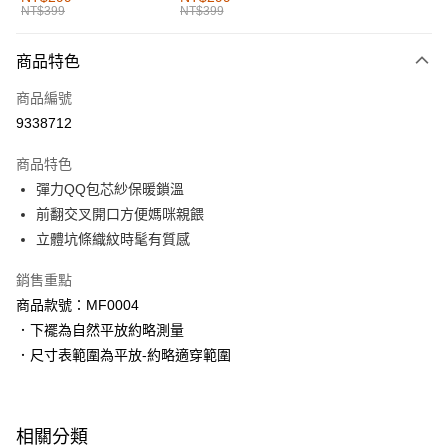
NT$399
NT$399
每筆NT$60，滿NT$1,000(含以上)免運費
付款後全家取貨
商品特色
每筆NT$60，滿NT$1,000(含以上)免運費
商品編號
萊爾富取貨付款
9338712
每筆NT$60，滿NT$1,000(含以上)免運費
商品特色
付款後萊爾富取貨
彈力QQ包芯紗保暖鎖溫
每筆NT$60，滿NT$1,000(含以上)免運費
前翻交叉開口方便媽咪親餵
立體坑條織紋時髦有質感
7-11取貨付款
每筆NT$60，滿NT$1,000(含以上)免運費
銷售重點
商品款號：MF0004
付款後7-11取貨
．下襬為自然平放約略測量
每筆NT$60，滿NT$1,000(含以上)免運費
．尺寸表範圍為平放-約略適穿範圍
宅配
每筆NT$120，滿NT$1,000(含以上)免運費
相關分類
付款後門市自取