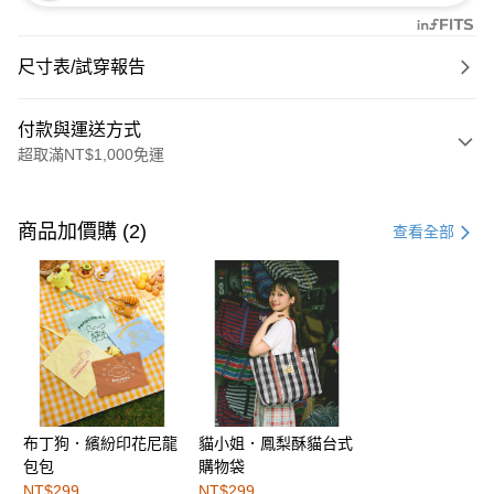
尺寸表/試穿報告
付款與運送方式
超取滿NT$1,000免運
付款方式
信用卡一次付款
商品加價購 (2)
查看全部
購物金
超商取貨付款
LINE Pay
街口支付
布丁狗．繽紛印花尼龍
貓小姐．鳳梨酥貓台式
運送方式
包包
購物袋
全家取貨付款
NT$299
NT$299