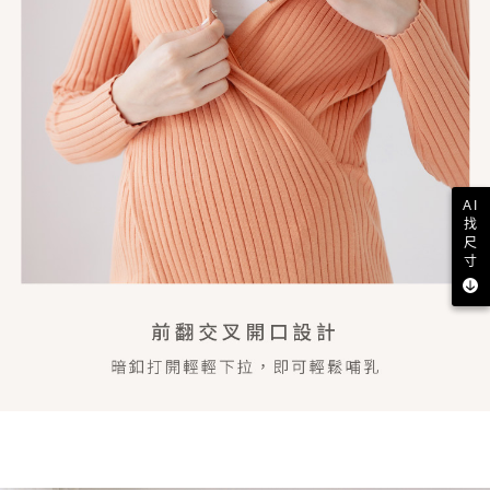
AI
找
尺
寸