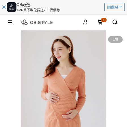
OB嚴選
開啟APP
APP首下載免費送200折價券
0
1
/
8