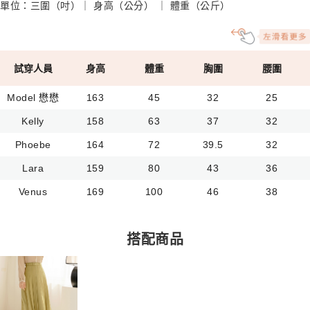
單位：三圍（吋）｜ 身高（公分） ｜ 體重（公斤）
試穿人員
身高
體重
胸圍
腰圍
Model 懋懋
163
45
32
25
Kelly
158
63
37
32
Phoebe
164
72
39.5
32
Lara
159
80
43
36
Venus
169
100
46
38
搭配商品