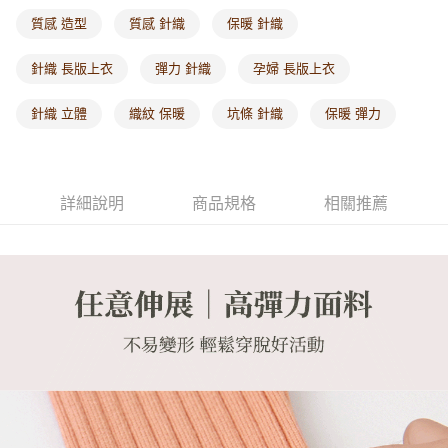
每筆NT$60，滿NT$1,000(含以上)免運費
質感 造型
質感 針織
保暖 針織
海外配送-港/澳/新/馬/泰國專屬
查看運費
針織 長版上衣
彈力 針織
孕婦 長版上衣
海外配送-其他亞洲地區
查看運費
針織 立體
織紋 保暖
坑條 針織
保暖 彈力
海外配送-歐美地區
查看運費
詳細說明
商品規格
相關推薦