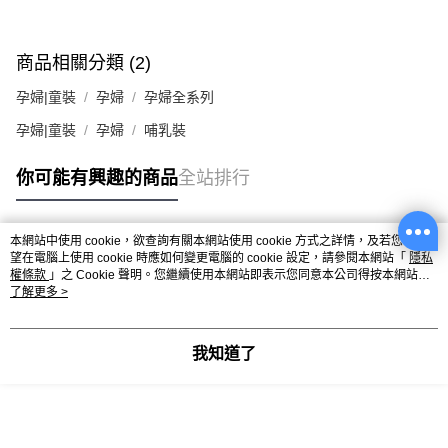
商品相關分類 (2)
孕婦|童裝
孕婦
孕婦全系列
孕婦|童裝
孕婦
哺乳裝
你可能有興趣的商品
全站排行
本網站中使用 cookie，欲查詢有關本網站使用 cookie 方式之詳情，及若您不希
熱門標籤
望在電腦上使用 cookie 時應如何變更電腦的 cookie 設定，請參閱本網站「
隱私
權條款
」之 Cookie 聲明。您繼續使用本網站即表示您同意本公司得按本網站使
用條款之 Cookie 聲明使用 cookie。
了解更多 >
我知道了