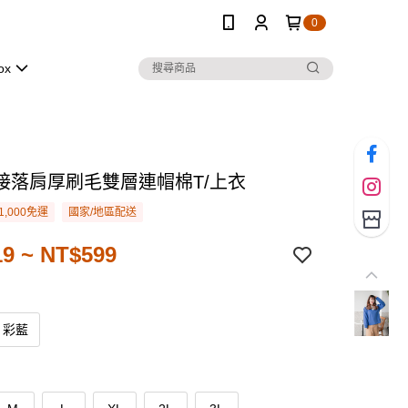
0
ox
接落肩厚刷毛雙層連帽棉T/上衣
1,000免運
國家/地區配送
9 ~ NT$599
彩藍