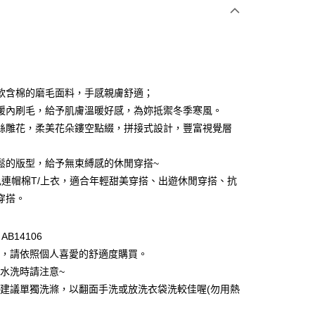
次付款
付款
軟含棉的磨毛面料，手感親膚舒適；
暖內刷毛，給予肌膚溫暖好感，為妳抵禦冬季寒風。
絲雕花，柔美花朵鏤空點綴，拼接式設計，豐富視覺層
鬆的版型，給予無束縛感的休閒穿搭~
色連帽棉T/上衣，適合年輕甜美穿搭、出遊休閒穿搭、抗
穿搭。
付款
0，滿NT$1,000(含以上)免運費
B14106
型，請依照個人喜愛的舒適度購買。
家取貨
計水洗時請注意~
0，滿NT$1,000(含以上)免運費
物建議單獨洗滌，以翻面手洗或放洗衣袋洗較佳喔(勿用熱
貨付款