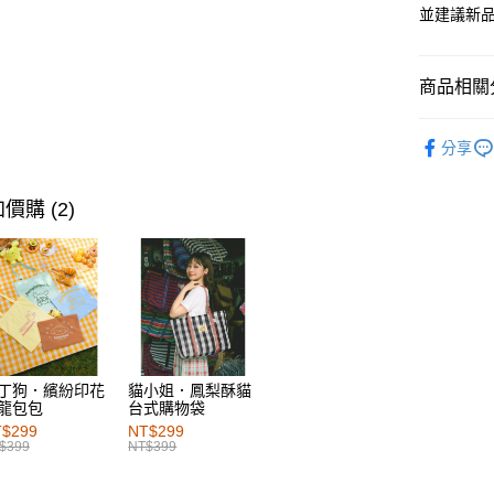
每筆NT$6
並建議新
付款後萊
每筆NT$6
商品相關分
7-11取貨
女裝
風
分享
每筆NT$6
女裝
風
付款後7-1
價購 (2)
每筆NT$6
宅配
每筆NT$1
付款後門
每筆NT$6
丁狗．繽紛印花
貓小姐．鳳梨酥貓
海外配送-港
龍包包
台式購物袋
$299
NT$299
海外配送-
$399
NT$399
海外配送-