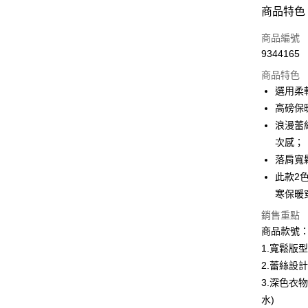
付款方式
商品特色
信用卡一
商品編號
9344165
購物金
商品特色
超商取貨
選用柔
高磅保
LINE Pay
浪漫蕾
街口支付
次感；
落肩寬
此款2
運送方式
寒保暖
全家取貨
銷售重點
每筆NT$6
商品款號：A
1.寬鬆版
付款後全
2.蕾絲設
每筆NT$6
3.深色衣
萊爾富取
水)