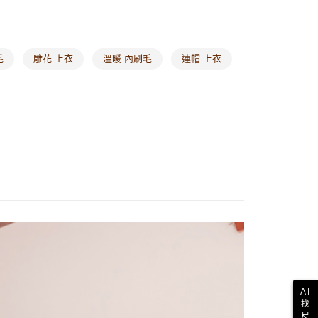
毛
雕花 上衣
溫暖 內刷毛
連帽 上衣
AI
找
尺