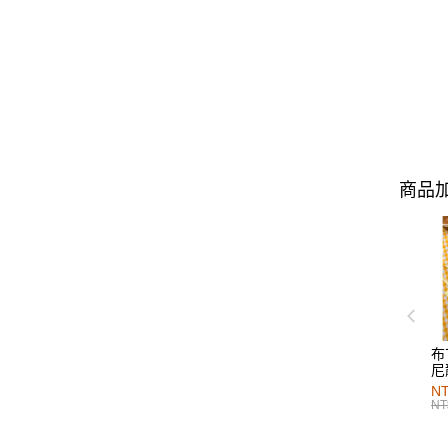
商品加
布
尼
NT
NT