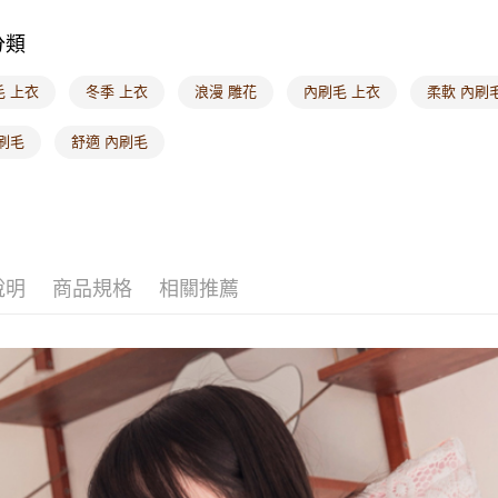
分類
毛 上衣
冬季 上衣
浪漫 雕花
內刷毛 上衣
柔軟 內刷
刷毛
舒適 內刷毛
說明
商品規格
相關推薦