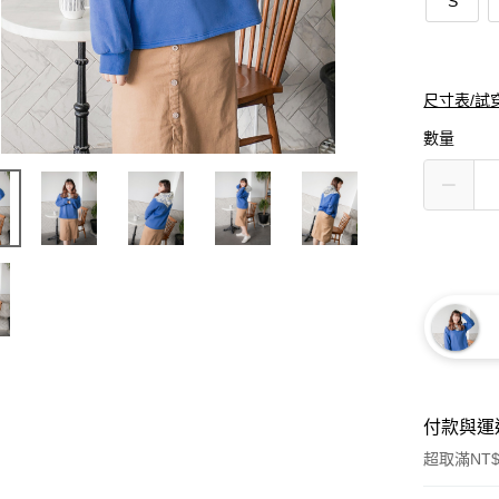
S
尺寸表/試
數量
付款與運
超取滿NT$