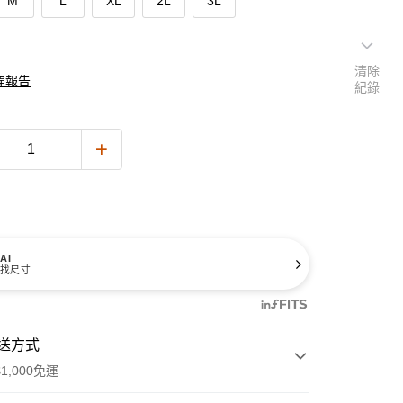
M
L
XL
2L
3L
清除
穿報告
紀錄
AI
找尺寸
送方式
1,000免運