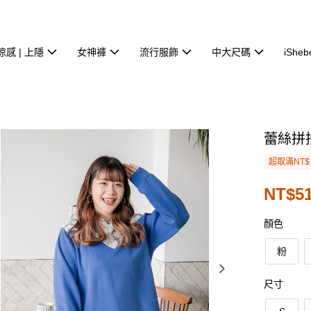
涼感 | 上隱
女神褲
流行服飾
中大尺碼
iSheb
蕾絲拼
超取滿NT$
NT$51
顏色
粉
尺寸