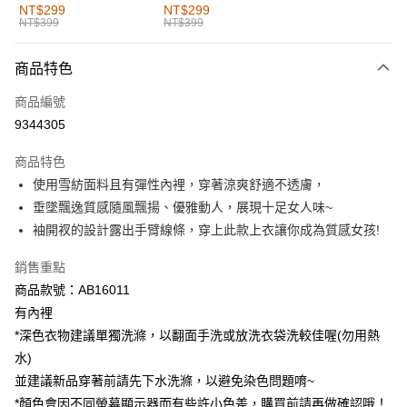
全家取貨付款
NT$299
NT$299
NT$399
NT$399
每筆NT$60，滿NT$1,000(含以上)免運費
付款後全家取貨
商品特色
每筆NT$60，滿NT$1,000(含以上)免運費
商品編號
萊爾富取貨付款
9344305
每筆NT$60，滿NT$1,000(含以上)免運費
商品特色
付款後萊爾富取貨
使用雪紡面料且有彈性內裡，穿著涼爽舒適不透膚，
每筆NT$60，滿NT$1,000(含以上)免運費
垂墜飄逸質感隨風飄揚、優雅動人，展現十足女人味~
袖開衩的設計露出手臂線條，穿上此款上衣讓你成為質感女孩!
7-11取貨付款
每筆NT$60，滿NT$1,000(含以上)免運費
銷售重點
商品款號：AB16011
付款後7-11取貨
有內裡
每筆NT$60，滿NT$1,000(含以上)免運費
*深色衣物建議單獨洗滌，以翻面手洗或放洗衣袋洗較佳喔(勿用熱
宅配
水)
每筆NT$120，滿NT$1,000(含以上)免運費
並建議新品穿著前請先下水洗滌，以避免染色問題唷~
*顏色會因不同螢幕顯示器而有些許小色差，購買前請再做確認哦！