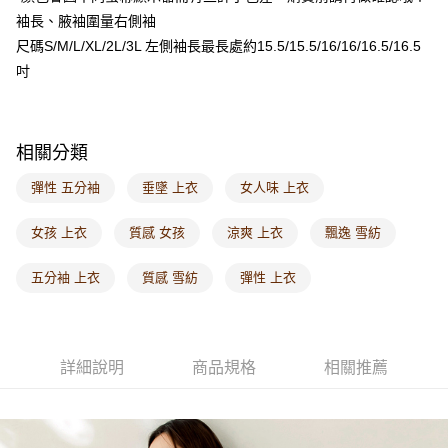
付款後門市自取
袖長、腋袖圍量右側袖
每筆NT$60，滿NT$1,000(含以上)免運費
尺碼S/M/L/XL/2L/3L 左側袖長最長處約15.5/15.5/16/16/16.5/16.5
海外配送-港/澳/新/馬/泰國專屬
查看運費
吋
海外配送-其他亞洲地區
查看運費
海外配送-歐美地區
查看運費
相關分類
彈性 五分袖
垂墜 上衣
女人味 上衣
女孩 上衣
質感 女孩
涼爽 上衣
飄逸 雪紡
五分袖 上衣
質感 雪紡
彈性 上衣
詳細說明
商品規格
相關推薦