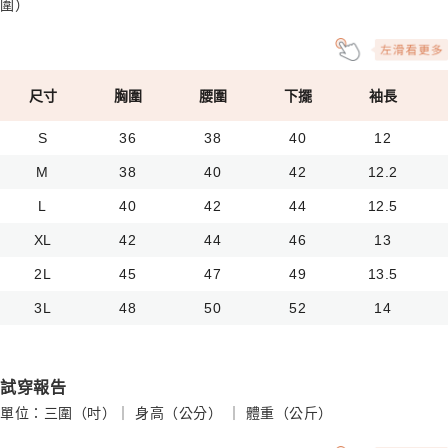
圍）
尺寸
胸圍
腰圍
下擺
袖長
S
36
38
40
12
M
38
40
42
12.2
L
40
42
44
12.5
XL
42
44
46
13
2L
45
47
49
13.5
3L
48
50
52
14
試穿報告
單位：三圍（吋）｜ 身高（公分） ｜ 體重（公斤）