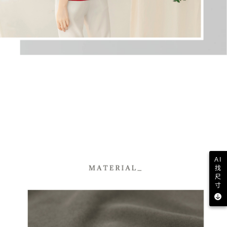
AI
找
尺
寸