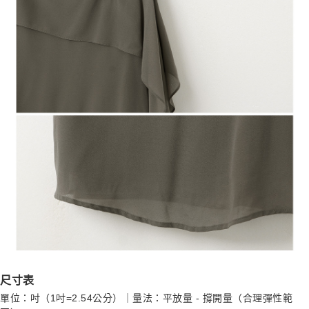
尺寸表
單位：吋（1吋=2.54公分）｜量法：平放量 - 撐開量（合理彈性範