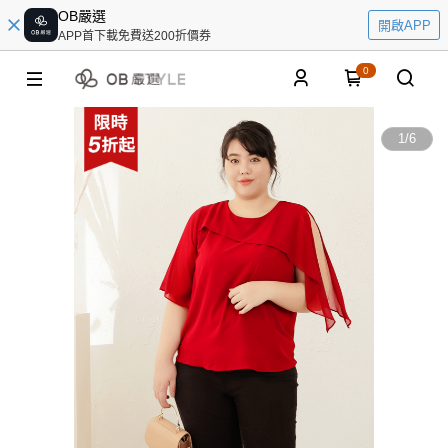
OB嚴選
開啟APP
APP首下載免費送200折價券
0
1
/
6