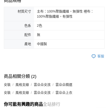
商品規格
材質尺寸
主布：100%聚酯纖維，無彈性 裡布：
100%聚酯纖維，有彈性
色系
2色
配件
無
產地
中國製
客服
商品相關分類 (2)
女裝
風格支線
雲朵朵女孩
雲朵朵精選
女裝
風格支線
雲朵朵女孩
雲朵朵上衣
你可能有興趣的商品
全站排行