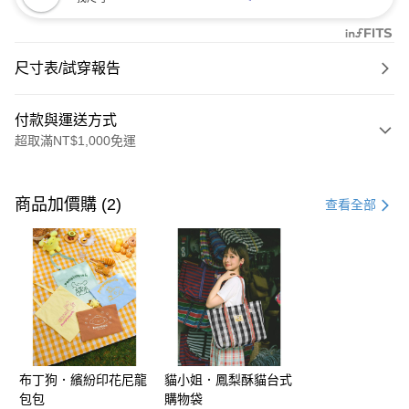
尺寸表/試穿報告
付款與運送方式
超取滿NT$1,000免運
付款方式
信用卡一次付款
商品加價購 (2)
查看全部
購物金
超商取貨付款
LINE Pay
街口支付
布丁狗．繽紛印花尼龍
貓小姐．鳳梨酥貓台式
運送方式
包包
購物袋