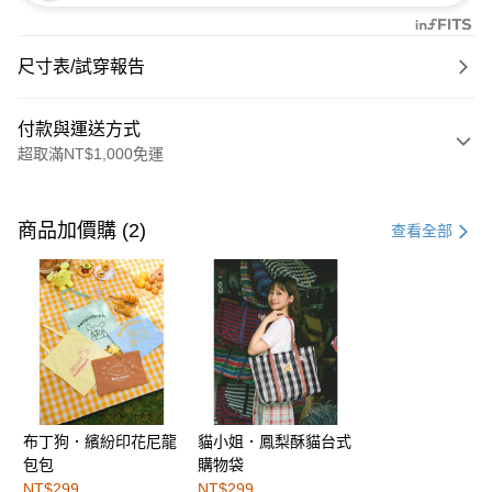
尺寸表/試穿報告
付款與運送方式
超取滿NT$1,000免運
付款方式
信用卡一次付款
商品加價購 (2)
查看全部
購物金
超商取貨付款
LINE Pay
街口支付
布丁狗．繽紛印花尼龍
貓小姐．鳳梨酥貓台式
運送方式
包包
購物袋
全家取貨付款
NT$299
NT$299