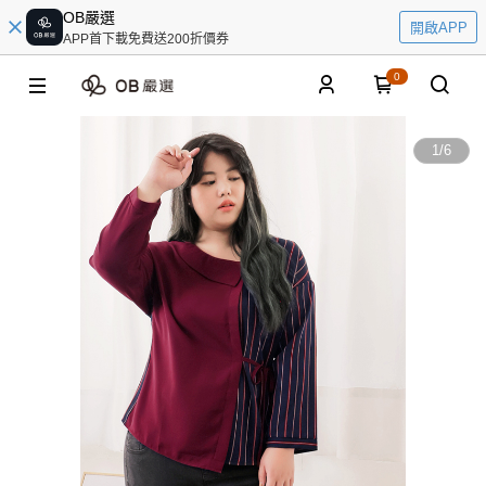
OB嚴選
開啟APP
APP首下載免費送200折價券
0
1
/
6