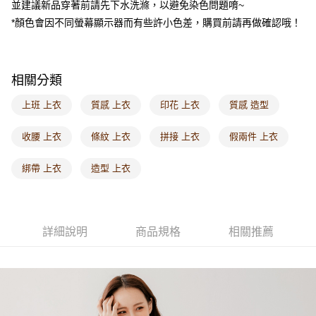
並建議新品穿著前請先下水洗滌，以避免染色問題唷~
每筆NT$60，滿NT$1,000(含以上)免運費
*顏色會因不同螢幕顯示器而有些許小色差，購買前請再做確認哦！
海外配送-港/澳/新/馬/泰國專屬
查看運費
海外配送-其他亞洲地區
查看運費
相關分類
海外配送-歐美地區
查看運費
上班 上衣
質感 上衣
印花 上衣
質感 造型
收腰 上衣
條紋 上衣
拼接 上衣
假兩件 上衣
綁帶 上衣
造型 上衣
詳細說明
商品規格
相關推薦