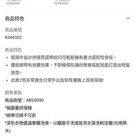
NT$399
NT$399
每筆NT$60，滿NT$1,000(含以上)免運費
付款後全家取貨
商品特色
每筆NT$60，滿NT$1,000(含以上)免運費
商品編號
萊爾富取貨付款
9344322
每筆NT$60，滿NT$1,000(含以上)免運費
商品特色
付款後萊爾富取貨
假兩件設計拼接質感條紋印花輕鬆擁有層次感知性穿搭，
每筆NT$60，滿NT$1,000(含以上)免運費
腰部綁帶有收腰效果，不對稱領形讓你簡單搭配就能打造出時髦
造型~
7-11取貨付款
此款2色非常適合日常外出及知性優雅上班穿搭呦!
每筆NT$60，滿NT$1,000(含以上)免運費
銷售重點
付款後7-11取貨
商品款號：AB16090
每筆NT$60，滿NT$1,000(含以上)免運費
*袖圍量拼接線
宅配
*綁帶可綁不可拆
每筆NT$120，滿NT$1,000(含以上)免運費
*深色衣物建議單獨洗滌，以翻面手洗或放洗衣袋洗較佳喔(勿用熱
水)
付款後門市自取