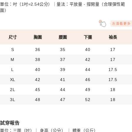
單位：吋（1吋=2.54公分）｜量法：平放量 - 撐開量（合理彈性範
圍）
尺寸
胸圍
腰圍
下擺
袖長
S
36
35
40
17
M
38
37
42
17
L
40
39
44
17.5
XL
42
41
46
17.5
2L
45
44
49
18
3L
48
47
52
18
試穿報告
單位：三圍（吋）｜ 身高（公分） ｜ 體重（公斤）