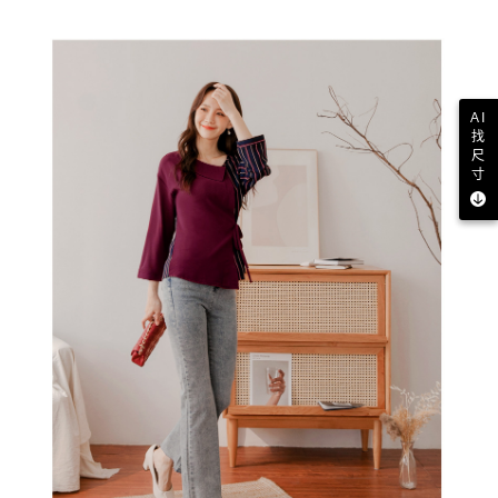
AI
找
尺
寸