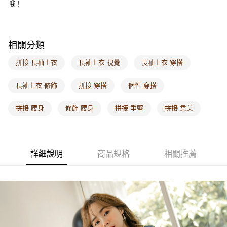
哦！
每筆NT$60，滿NT$1,000(含以上)免運費
海外配送-港/澳/新/馬/泰國專屬
查看運費
相關分類
海外配送-其他亞洲地區
查看運費
拼接 長袖上衣
長袖上衣 視覺
長袖上衣 穿搭
海外配送-歐美地區
查看運費
長袖上衣 修飾
拼接 穿搭
個性 穿搭
拼接 腰身
修飾 腰身
拼接 垂墜
拼接 柔美
詳細說明
商品規格
相關推薦