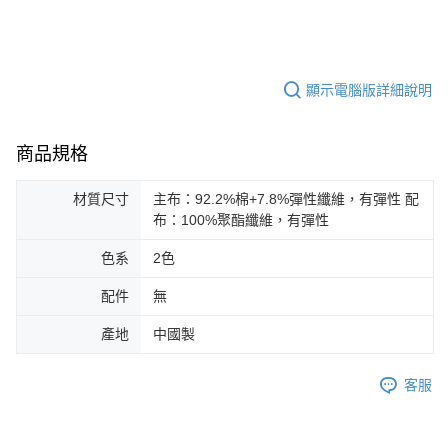
顯示電腦版詳細說明
商品規格
材質尺寸
主布：92.2%棉+7.8%彈性纖維，有彈性 配
布：100%聚酯纖維，有彈性
色系
2色
配件
無
產地
中國製
客服