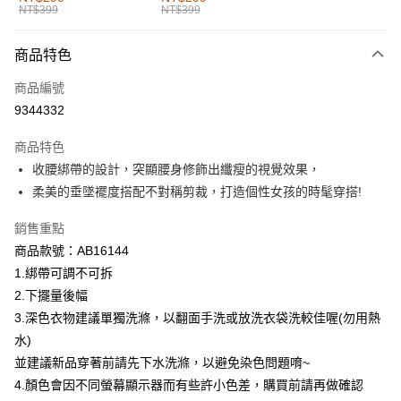
NT$399
NT$399
每筆NT$60，滿NT$1,000(含以上)免運費
付款後全家取貨
商品特色
每筆NT$60，滿NT$1,000(含以上)免運費
商品編號
萊爾富取貨付款
9344332
每筆NT$60，滿NT$1,000(含以上)免運費
商品特色
付款後萊爾富取貨
收腰綁帶的設計，突顯腰身修飾出纖瘦的視覺效果，
每筆NT$60，滿NT$1,000(含以上)免運費
柔美的垂墜襬度搭配不對稱剪裁，打造個性女孩的時髦穿搭!
7-11取貨付款
銷售重點
每筆NT$60，滿NT$1,000(含以上)免運費
商品款號：AB16144
1.綁帶可調不可拆
付款後7-11取貨
2.下擺量後幅
每筆NT$60，滿NT$1,000(含以上)免運費
3.深色衣物建議單獨洗滌，以翻面手洗或放洗衣袋洗較佳喔(勿用熱
宅配
水)
每筆NT$120，滿NT$1,000(含以上)免運費
並建議新品穿著前請先下水洗滌，以避免染色問題唷~
4.顏色會因不同螢幕顯示器而有些許小色差，購買前請再做確認
付款後門市自取