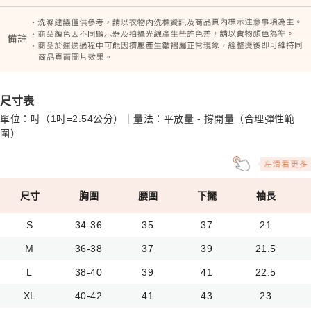
尺寸表
單位：吋（1吋=2.54公分）｜量法：平放量 - 撐開量（合理彈性範
圍）
尺寸
胸圍
腰圍
下擺
袖長
S
34-36
35
37
21
M
36-38
37
39
21.5
L
38-40
39
41
22.5
XL
40-42
41
43
23