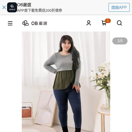
OB嚴選
開啟APP
APP首下載免費送200折價券
0
1
/
6