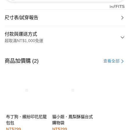
尺寸表/試穿報告
付款與運送方式
超取滿NT$1,000免運
付款方式
信用卡一次付款
商品加價購 (2)
查看全部
購物金
超商取貨付款
LINE Pay
街口支付
布丁狗．繽紛印花尼龍
貓小姐．鳳梨酥貓台式
運送方式
包包
購物袋
全家取貨付款
NT$299
NT$299