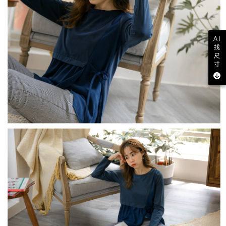
AI
找
尺
寸