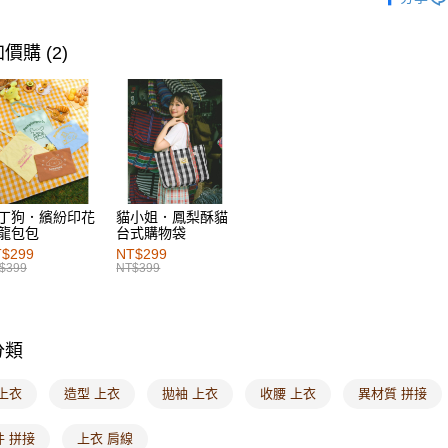
每筆NT$6
女裝
風
7-11取貨
價購 (2)
每筆NT$6
付款後7-1
每筆NT$6
宅配
每筆NT$1
丁狗．繽紛印花
貓小姐．鳳梨酥貓
龍包包
台式購物袋
付款後門
$299
NT$299
每筆NT$6
$399
NT$399
海外配送-港
海外配送-
分類
海外配送-
上衣
造型 上衣
拋袖 上衣
收腰 上衣
異材質 拼接
件 拼接
上衣 肩線