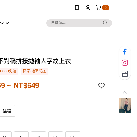
0
ox
不對稱拼接拋袖人字紋上衣
1,000免運
國家/地區配送
9 ~ NT$649
焦糖