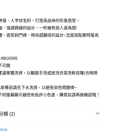
付款
拼接、人字纹毛料，打造高品味的形象造型，
袖、強調肩線的設計，一秒擁有迷人直角肩!
腰、造型斜門襟，時尚感翻倍的設計~怎麼搭配都時髦有
B16585
不可開
付款
建議單獨洗滌，以翻面手洗或放洗衣袋洗較佳喔(勿用熱
0，滿NT$1,000(含以上)免運費
品穿著前請先下水洗滌，以避免染色問題唷~
家取貨
因不同螢幕顯示器而有些許小色差，購買前請再做確認哦！
0，滿NT$1,000(含以上)免運費
貨付款
類 (2)
0，滿NT$1,000(含以上)免運費
格支線
雲朵朵女孩
雲朵朵精選
爾富取貨
客服