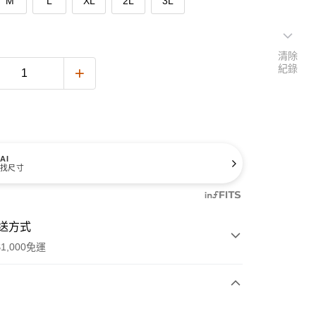
M
L
XL
2L
3L
清除
紀錄
AI
找尺寸
送方式
1,000免運
次付款