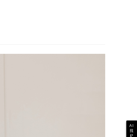
AI
找
尺