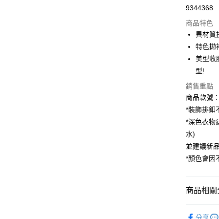
9344368
購物金
商品特色
超商取貨
異材質
特色拋
LINE Pay
美型收
街口支付
型!
銷售重點
商品款號：A
運送方式
*裝飾排釦
全家取貨
*深色衣物
每筆NT$6
水)
並建議新
付款後全
*顏色會
每筆NT$6
萊爾富取
商品相關分
每筆NT$6
女裝
風
付款後萊
分享