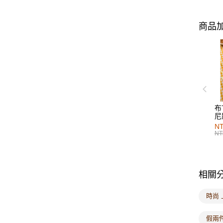
商品加
布
尼
NT
NT
相關
時尚 
假兩