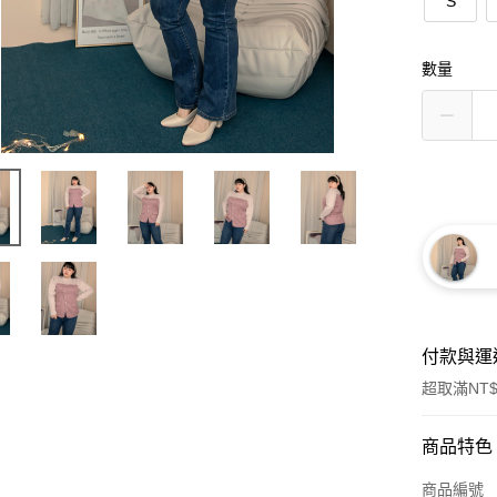
S
數量
付款與運
超取滿NT$
付款方式
商品特色
信用卡一
商品編號