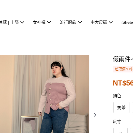
涼感 | 上隱
女神褲
流行服飾
中大尺碼
iSheb
假兩件
超取滿NT$
NT$56
顏色
奶茶
尺寸