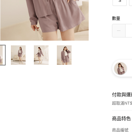
S
數量
付款與運
超取滿NT$
付款方式
商品特色
信用卡一
商品編號