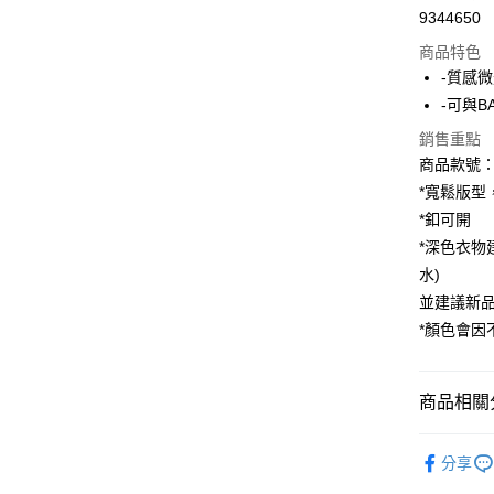
9344650
購物金
商品特色
超商取貨
-質感
-可與B
LINE Pay
銷售重點
街口支付
商品款號：A
*寬鬆版
*釦可開
運送方式
*深色衣物
全家取貨
水)
每筆NT$6
並建議新
*顏色會
付款後全
每筆NT$6
商品相關分
萊爾富取
每筆NT$6
女裝
風
分享
付款後萊
女裝
風