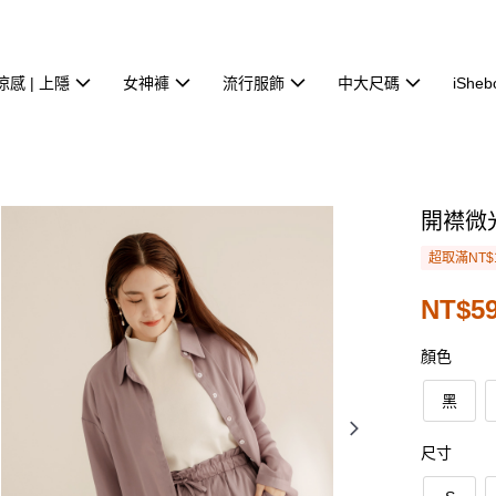
涼感 | 上隱
女神褲
流行服飾
中大尺碼
iSheb
開襟微
超取滿NT$
NT$59
顏色
黑
尺寸