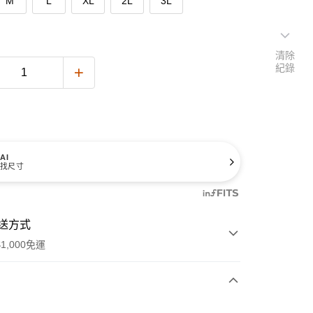
M
L
XL
2L
3L
清除
紀錄
AI
找尺寸
送方式
1,000免運
次付款