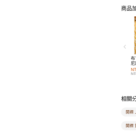
商品加
布
尼
NT
NT
相關
開襟 
開襟 