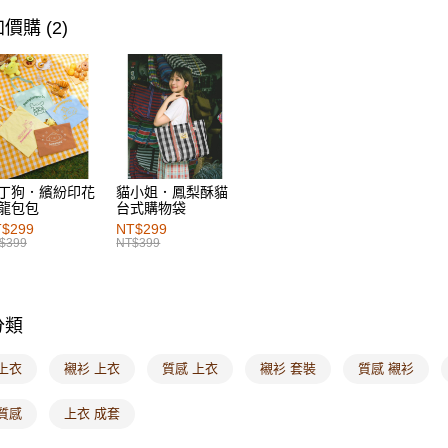
每筆NT$6
女裝
風
價購 (2)
7-11取貨
每筆NT$6
付款後7-1
每筆NT$6
宅配
丁狗．繽紛印花
貓小姐．鳳梨酥貓
每筆NT$1
龍包包
台式購物袋
$299
NT$299
付款後門
$399
NT$399
每筆NT$6
海外配送-港
分類
海外配送-
上衣
襯衫 上衣
質感 上衣
襯衫 套裝
質感 襯衫
海外配送-
質感
上衣 成套