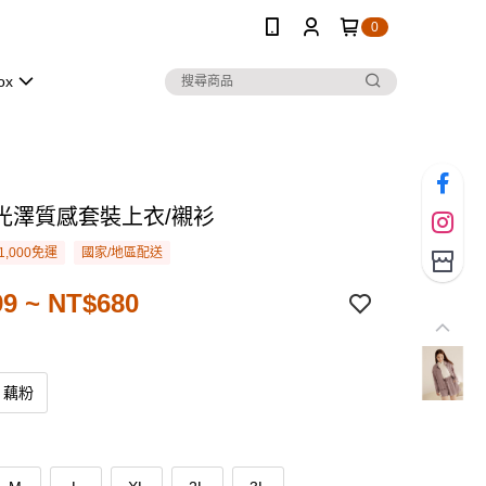
0
ox
光澤質感套裝上衣/襯衫
1,000免運
國家/地區配送
9 ~ NT$680
藕粉