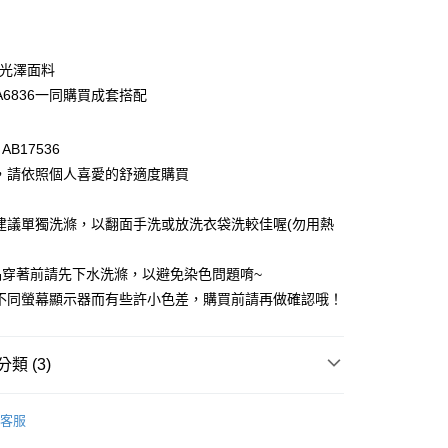
付款
微光澤面料
A6836一同購買成套搭配
B17536
型，請依照個人喜愛的舒適度購買
建議單獨洗滌，以翻面手洗或放洗衣袋洗較佳喔(勿用熱
付款
0，滿NT$1,000(含以上)免運費
品穿著前請先下水洗滌，以避免染色問題唷~
因不同螢幕顯示器而有些許小色差，購買前請再做確認哦！
家取貨
0，滿NT$1,000(含以上)免運費
類 (3)
貨付款
0，滿NT$1,000(含以上)免運費
格支線
雲朵朵女孩
雲朵朵精選
客服
爾富取貨
格支線
雲朵朵女孩
雲朵朵上衣