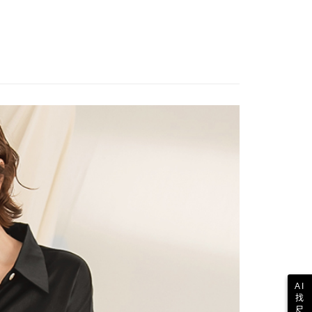
AI
找
尺