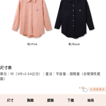
尺寸表
單位：吋（1吋=2.54公分）｜量法：平放量 - 撐開量（合理彈性範
圍）
尺寸
胸圍
腰圍
下擺
袖長