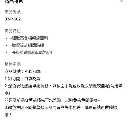
商品特色
每筆NT$60，滿NT$1,000(含以上)免運費
商品編號
萊爾富取貨付款
9344662
每筆NT$60，滿NT$1,000(含以上)免運費
商品特色
付款後萊爾富取貨
-細緻高含棉親膚面料
每筆NT$60，滿NT$1,000(含以上)免運費
-織標設計細節點綴
-長版剪裁修飾肉感臀部
7-11取貨付款
每筆NT$60，滿NT$1,000(含以上)免運費
銷售重點
商品款號：AB17628
付款後7-11取貨
1.釦可開、口袋為真
每筆NT$60，滿NT$1,000(含以上)免運費
2.深色衣物建議單獨洗滌，以翻面手洗或放洗衣袋洗較佳喔(勿用熱
宅配
水)
每筆NT$120，滿NT$1,000(含以上)免運費
並建議新品穿著前請先下水洗滌，以避免染色問題唷~
3.顏色會因不同螢幕顯示器而有些許小色差，購買前請再做確認
付款後門市自取
哦！
每筆NT$60，滿NT$1,000(含以上)免運費
海外配送-港/澳/新/馬/泰國專屬
查看運費