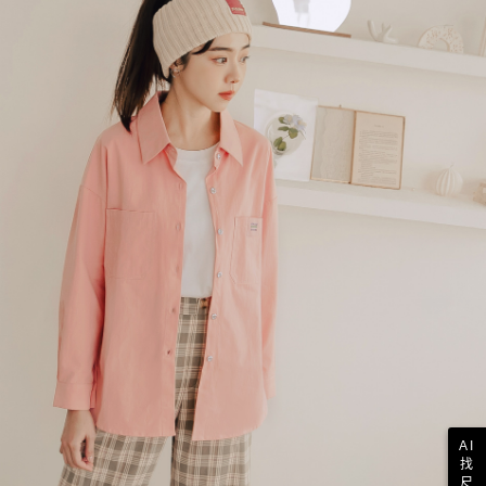
AI
找
尺