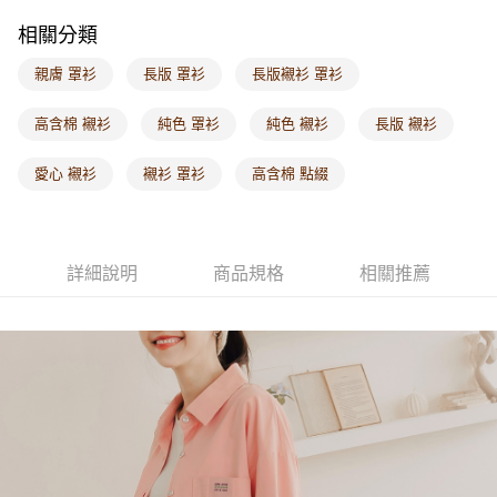
相關分類
海外配送-其他亞洲地區
查看運費
親膚 罩衫
長版 罩衫
長版襯衫 罩衫
海外配送-歐美地區
查看運費
高含棉 襯衫
純色 罩衫
純色 襯衫
長版 襯衫
愛心 襯衫
襯衫 罩衫
高含棉 點綴
詳細說明
商品規格
相關推薦