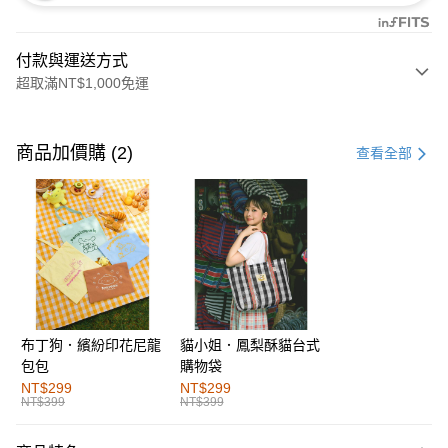
付款與運送方式
超取滿NT$1,000免運
付款方式
信用卡一次付款
商品加價購 (2)
查看全部
購物金
超商取貨付款
LINE Pay
街口支付
布丁狗．繽紛印花尼龍
貓小姐．鳳梨酥貓台式
運送方式
包包
購物袋
全家取貨付款
NT$299
NT$299
NT$399
NT$399
每筆NT$60，滿NT$1,000(含以上)免運費
付款後全家取貨