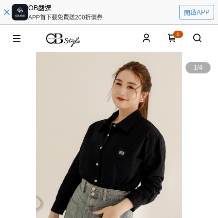
OB嚴選
開啟APP
APP首下載免費送200折價券
0
1
/
4