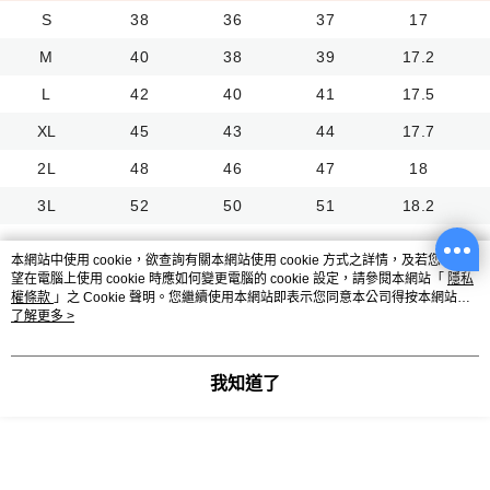
S
38
36
37
17
M
40
38
39
17.2
L
42
40
41
17.5
XL
45
43
44
17.7
2L
48
46
47
18
3L
52
50
51
18.2
本網站中使用 cookie，欲查詢有關本網站使用 cookie 方式之詳情，及若您不希
望在電腦上使用 cookie 時應如何變更電腦的 cookie 設定，請參閱本網站「
隱私
試穿報告
權條款
」之 Cookie 聲明。您繼續使用本網站即表示您同意本公司得按本網站使
用條款之 Cookie 聲明使用 cookie。
了解更多 >
單位：三圍（吋）｜ 身高（公分） ｜ 體重（公斤）
我知道了
試穿人員
身高
體重
胸圍
腰圍
Ada
165
68
39
31