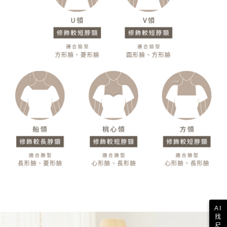
AI
找
尺