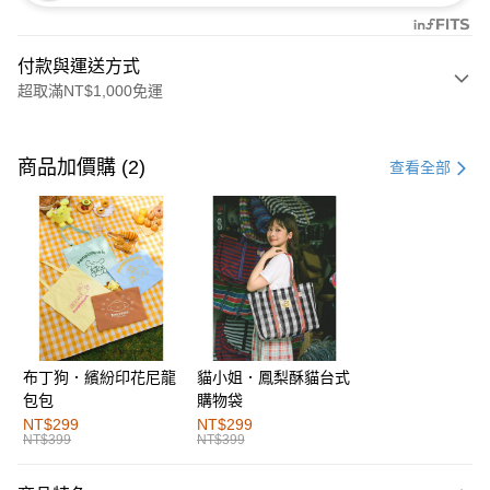
付款與運送方式
超取滿NT$1,000免運
付款方式
信用卡一次付款
商品加價購 (2)
查看全部
購物金
超商取貨付款
LINE Pay
街口支付
布丁狗．繽紛印花尼龍
貓小姐．鳳梨酥貓台式
運送方式
包包
購物袋
全家取貨付款
NT$299
NT$299
NT$399
NT$399
每筆NT$60，滿NT$1,000(含以上)免運費
付款後全家取貨