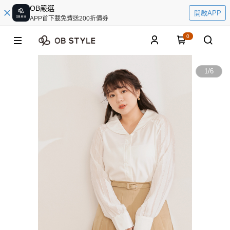
OB嚴選
開啟APP
APP首下載免費送200折價券
0
1
/
6