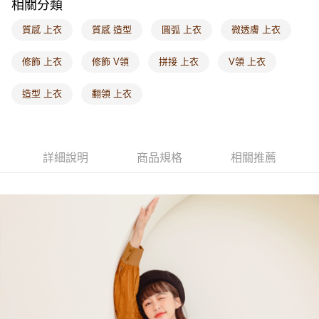
相關分類
海外配送-其他亞洲地區
查看運費
質感 上衣
質感 造型
圓弧 上衣
微透膚 上衣
海外配送-歐美地區
查看運費
修飾 上衣
修飾 V領
拼接 上衣
V領 上衣
造型 上衣
翻領 上衣
詳細說明
商品規格
相關推薦