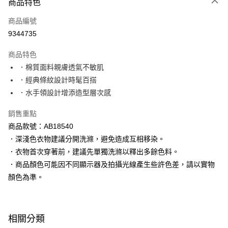
商品特色
每筆NT$60，滿NT$1,000(含以上)免運費
商品編號
萊爾富取貨付款
9344735
每筆NT$60，滿NT$1,000(含以上)免運費
商品特色
付款後萊爾富取貨
．棉質面料親膚透氣不敏肌
每筆NT$60，滿NT$1,000(含以上)免運費
．經典條紋設計時髦百搭
．水手領設計增添造型層次感
7-11取貨付款
每筆NT$60，滿NT$1,000(含以上)免運費
銷售重點
商品款號：AB18540
付款後7-11取貨
．深淺色衣物建議分開洗滌，避免造成互相移染。
每筆NT$60，滿NT$1,000(含以上)免運費
．衣物首次穿著前，建議先單獨洗滌以釋出多餘色料。
宅配
．商品顏色可能因不同顯示器及拍攝光線產生些許色差，請以實物
每筆NT$120，滿NT$1,000(含以上)免運費
顏色為準。
付款後門市自取
每筆NT$60，滿NT$1,000(含以上)免運費
相關分類
海外配送-港/澳/新/馬/泰國專屬
查看運費