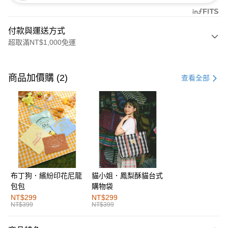
付款與運送方式
超取滿NT$1,000免運
付款方式
信用卡一次付款
商品加價購 (2)
查看全部
購物金
超商取貨付款
LINE Pay
街口支付
布丁狗．繽紛印花尼龍
貓小姐．鳳梨酥貓台式
運送方式
包包
購物袋
全家取貨付款
NT$299
NT$299
NT$399
NT$399
每筆NT$60，滿NT$1,000(含以上)免運費
付款後全家取貨