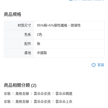
商品規格
材質尺寸
95%棉+5%彈性纖維，微彈性
色系
2色
配件
無
產地
中國製
客服
商品相關分類 (2)
女裝
風格支線
雲朵朵女孩
雲朵朵精選
女裝
風格支線
雲朵朵女孩
雲朵朵上衣