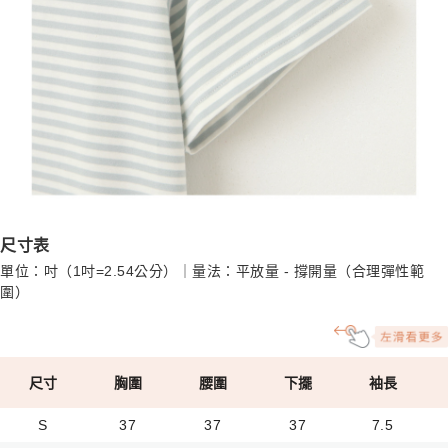
尺寸表
單位：吋（1吋=2.54公分）｜量法：平放量 - 撐開量（合理彈性範
圍）
尺寸
胸圍
腰圍
下擺
袖長
S
37
37
37
7.5