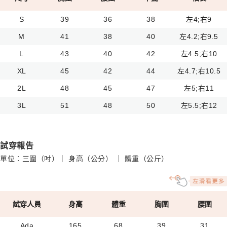
S
39
36
38
左4;右9
M
41
38
40
左4.2;右9.5
L
43
40
42
左4.5;右10
XL
45
42
44
左4.7;右10.5
2L
48
45
47
左5;右11
3L
51
48
50
左5.5;右12
試穿報告
單位：三圍（吋）｜ 身高（公分） ｜ 體重（公斤）
試穿人員
身高
體重
胸圍
腰圍
Ada
165
68
39
31