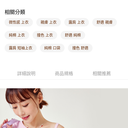
海外配送-港/澳/新/馬/泰國專屬
查看運費
相關分類
海外配送-其他亞洲地區
查看運費
微性感 上衣
親膚 上衣
露肩 上衣
舒適 親膚
海外配送-歐美地區
查看運費
純棉 上衣
撞色 上衣
舒適 純棉
露肩 短袖上衣
純棉 口袋
撞色 舒適
詳細說明
商品規格
相關推薦