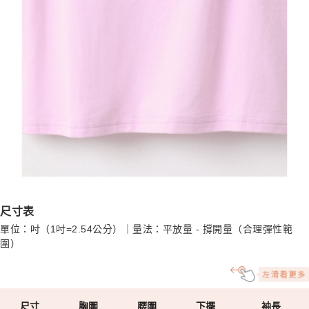
尺寸表
單位：吋（1吋=2.54公分）｜量法：平放量 - 撐開量（合理彈性範
圍）
尺寸
胸圍
腰圍
下擺
袖長