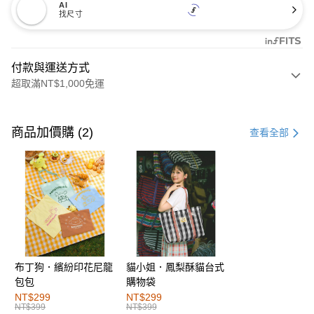
AI
找尺寸
付款與運送方式
超取滿NT$1,000免運
付款方式
信用卡一次付款
商品加價購 (2)
查看全部
購物金
超商取貨付款
LINE Pay
街口支付
布丁狗．繽紛印花尼龍
貓小姐．鳳梨酥貓台式
運送方式
包包
購物袋
全家取貨付款
NT$299
NT$299
NT$399
NT$399
每筆NT$60，滿NT$1,000(含以上)免運費