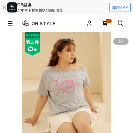
OB嚴選
開啟APP
APP首下載免費送200折價券
0
1
/
4