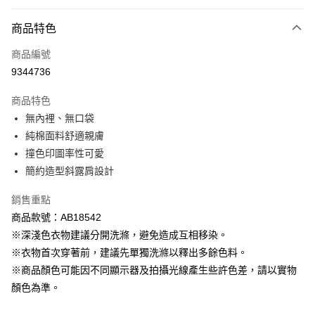
付款後全家取貨
商品特色
每筆NT$60，滿NT$1,000(含以上)免運費
商品編號
萊爾富取貨付款
9344736
每筆NT$60，滿NT$1,000(含以上)免運費
商品特色
付款後萊爾富取貨
無內裡、無口袋
每筆NT$60，滿NT$1,000(含以上)免運費
純棉面料舒適親膚
撞色印圖率性可愛
7-11取貨付款
簡約造型斜露肩設計
每筆NT$60，滿NT$1,000(含以上)免運費
銷售重點
付款後7-11取貨
商品款號：AB18542
每筆NT$60，滿NT$1,000(含以上)免運費
※深淺色衣物建議分開洗滌，避免造成互相移染。
宅配
※衣物首次穿著前，建議先單獨洗滌以釋出多餘色料。
每筆NT$120，滿NT$1,000(含以上)免運費
※商品顏色可能因不同顯示器及拍攝光線產生些許色差，請以實物
顏色為準。
付款後門市自取
每筆NT$60，滿NT$1,000(含以上)免運費