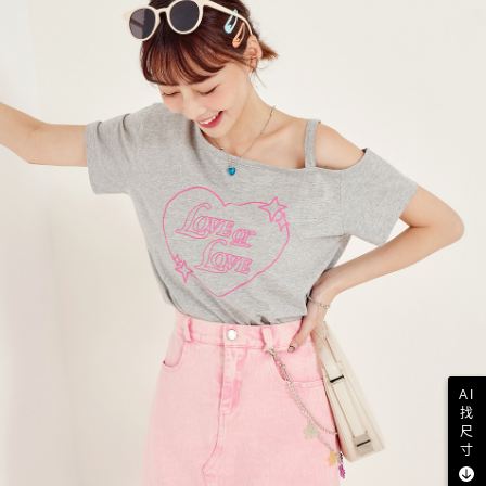
AI
找
尺
寸