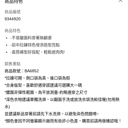
商品特色
每筆NT$60，滿NT$1,000(含以上)免運費
商品編號
萊爾富取貨付款
9344920
每筆NT$60，滿NT$1,000(含以上)免運費
商品特色
付款後萊爾富取貨
-不易皺面料穿著無顧慮
每筆NT$60，滿NT$1,000(含以上)免運費
-前中拉鍊特色增添造型亮點
-直筒褲型好搭配、輕鬆遮肉肉!
7-11取貨付款
每筆NT$60，滿NT$1,000(含以上)免運費
銷售重點
商品款號：BA6852
付款後7-11取貨
*拉鍊可開、側口袋為真、後口袋為假
每筆NT$60，滿NT$1,000(含以上)免運費
*合身版型，喜歡舒適穿感建議可選購大一碼
宅配
*腰圍非彈性範圍，為平放測量-約略適穿之尺寸
每筆NT$120，滿NT$1,000(含以上)免運費
*深色衣物建議單獨洗滌，以翻面手洗或放洗衣袋洗較佳喔(勿用熱
水)
付款後門市自取
並建議新品穿著前請先下水洗滌，以避免染色問題唷~
每筆NT$60，滿NT$1,000(含以上)免運費
*顏色會因不同螢幕顯示器而有些許小色差，購買前請再做確認哦！
海外配送-港/澳/新/馬/泰國專屬
查看運費