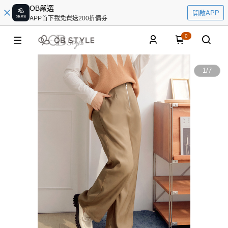
OB嚴選
開啟APP
APP首下載免費送200折價券
0
1
/
7