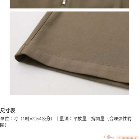
尺寸表
單位：吋（1吋=2.54公分）｜量法：平放量 - 撐開量（合理彈性範
圍）