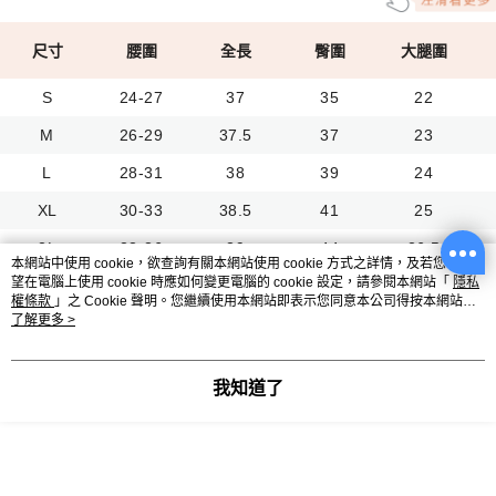
尺寸
腰圍
全長
臀圍
大腿圍
S
24-27
37
35
22
M
26-29
37.5
37
23
L
28-31
38
39
24
XL
30-33
38.5
41
25
2L
33-36
39
44
26.5
本網站中使用 cookie，欲查詢有關本網站使用 cookie 方式之詳情，及若您不希
望在電腦上使用 cookie 時應如何變更電腦的 cookie 設定，請參閱本網站「
隱私
3L
36-39
40
47
28
權條款
」之 Cookie 聲明。您繼續使用本網站即表示您同意本公司得按本網站使
用條款之 Cookie 聲明使用 cookie。
了解更多 >
試穿報告
我知道了
單位：三圍（吋）｜ 身高（公分） ｜ 體重（公斤）