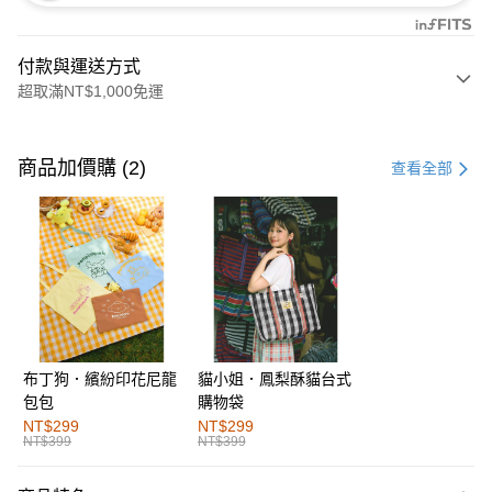
付款與運送方式
超取滿NT$1,000免運
付款方式
信用卡一次付款
商品加價購 (2)
查看全部
購物金
超商取貨付款
LINE Pay
街口支付
布丁狗．繽紛印花尼龍
貓小姐．鳳梨酥貓台式
運送方式
包包
購物袋
全家取貨付款
NT$299
NT$299
NT$399
NT$399
每筆NT$60，滿NT$1,000(含以上)免運費
付款後全家取貨