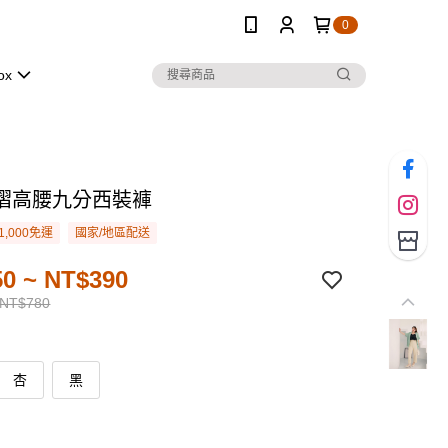
0
ox
褶高腰九分西裝褲
1,000免運
國家/地區配送
0 ~ NT$390
 NT$780
杏
黑