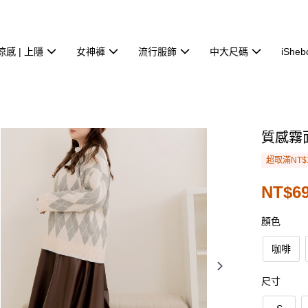
涼感 | 上隱
女神褲
流行服飾
中大尺碼
iSheb
質感霧
超取滿NT$
NT$69
顏色
咖啡
尺寸