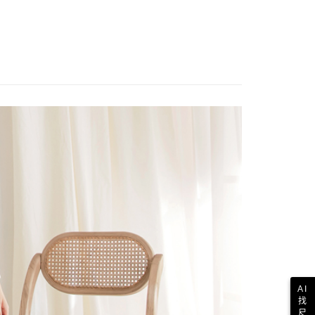
AI
找
尺