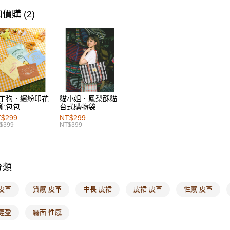
每筆NT$6
女裝
風
價購 (2)
7-11取貨
每筆NT$6
付款後7-1
每筆NT$6
宅配
丁狗．繽紛印花
貓小姐．鳳梨酥貓
每筆NT$1
龍包包
台式購物袋
$299
NT$299
付款後門
$399
NT$399
每筆NT$6
海外配送-港
分類
海外配送-
皮革
質感 皮革
中長 皮裙
皮裙 皮革
性感 皮革
海外配送-
輕盈
霧面 性感