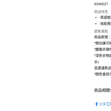
9345027
購物金
商品特色
超商取貨
-質感
-搭配
LINE Pay
銷售重點
街口支付
商品款號：C
*側拉鍊可
*腰圍非彈
運送方式
*深色衣物
全家取貨
水)
每筆NT$6
並建議新
*顏色會
付款後全
每筆NT$6
商品相關分
萊爾富取
每筆NT$6
女裝
風
分享
付款後萊
女裝
風