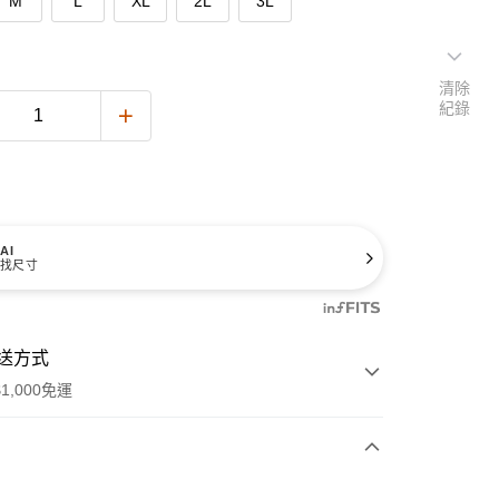
M
L
XL
2L
3L
清除
紀錄
AI
找尺寸
送方式
1,000免運
次付款