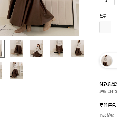
S
數量
付款與運
超取滿NT$
付款方式
商品特色
信用卡一
商品編號