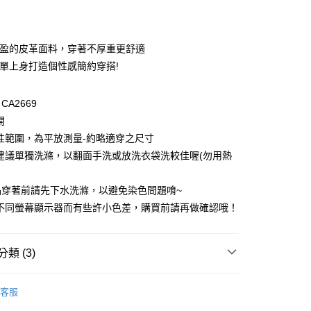
付款
輕盈的皮革面料，穿著不厚重更舒適
簡單上身打造個性感簡約穿搭!
A2669
開
性範圍，為平放測量-約略適穿之尺寸
建議單獨洗滌，以翻面手洗或放洗衣袋洗較佳喔(勿用熱
付款
0，滿NT$1,000(含以上)免運費
品穿著前請先下水洗滌，以避免染色問題唷~
因不同螢幕顯示器而有些許小色差，購買前請再做確認哦！
家取貨
0，滿NT$1,000(含以上)免運費
類 (3)
貨付款
0，滿NT$1,000(含以上)免運費
格支線
雲朵朵女孩
雲朵朵精選
客服
爾富取貨
格支線
雲朵朵女孩
雲朵朵下著