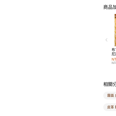
商品加
布
尼
NT
NT
相關
霧面 
皮革 