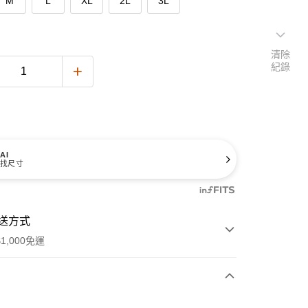
M
L
XL
2L
3L
清除
紀錄
AI
找尺寸
送方式
1,000免運
次付款