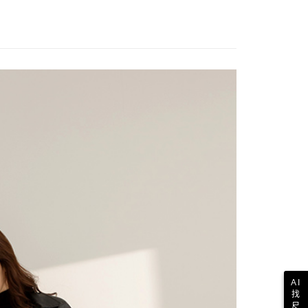
AI
找
尺