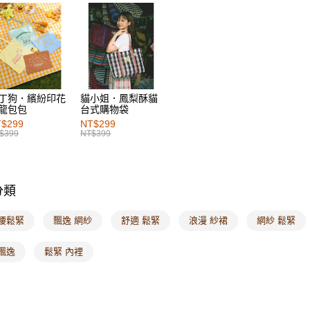
女裝
風
每筆NT$6
女裝
風
7-11取貨
每筆NT$6
付款後7-1
每筆NT$6
丁狗．繽紛印花
貓小姐．鳳梨酥貓
龍包包
台式購物袋
宅配
$299
NT$299
$399
NT$399
每筆NT$1
付款後門
每筆NT$6
分類
海外配送-港
 腰鬆緊
飄逸 網紗
舒適 鬆緊
浪漫 紗裙
網紗 鬆緊
海外配送-
飄逸
鬆緊 內裡
海外配送-