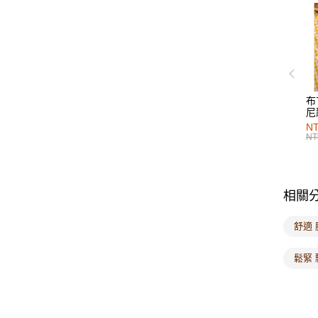
布
尼
NT
NT
相關
舒適
鬆緊 