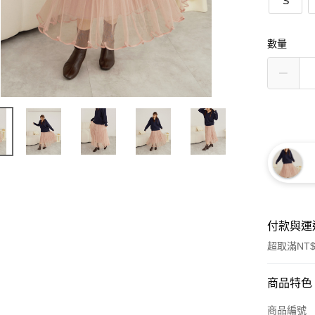
S
數量
付款與運
超取滿NT$
付款方式
商品特色
信用卡一
商品編號