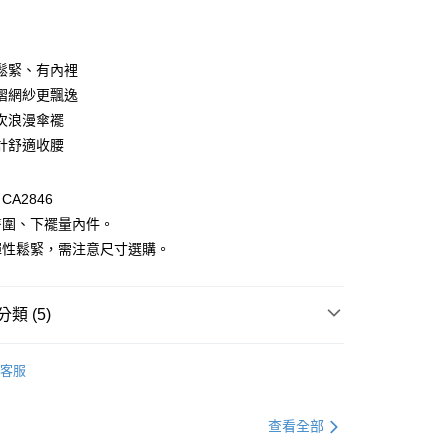
付款
鬆緊、有內裡
褶網紗更飄逸
次浪漫傘襬
計舒適收腰
A2846
臀圍、下襬量內件。
付款
彈性鬆緊，需注意尺寸選購。
0，滿NT$1,000(含以上)免運費
家取貨
類 (5)
0，滿NT$1,000(含以上)免運費
格支線
雲朵朵女孩
雲朵朵精選
貨付款
客服
格支線
雲朵朵女孩
雲朵朵下著
0，滿NT$1,000(含以上)免運費
格支線
雲朵朵女孩
雲朵朵裙子
查看全部
爾富取貨