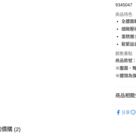
9345047
購物金
商品特色
超商取貨
全腰圍
細緻壓
LINE Pay
蛋糕層
街口支付
鬆緊設
銷售重點
商品款號：C
運送方式
※腹圍、
全家取貨
※腰頭為
每筆NT$6
付款後全
商品相關分
每筆NT$6
女裝
風
萊爾富取
分享
女裝
風
每筆NT$6
女裝
風
價購 (2)
付款後萊