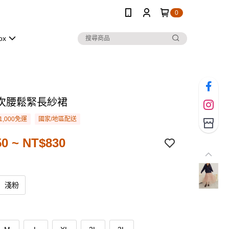
0
ox
次腰鬆緊長紗裙
1,000免運
國家/地區配送
0 ~ NT$830
淺粉