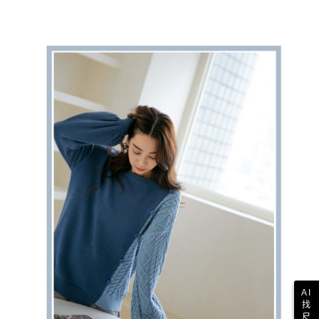
AI
找
尺