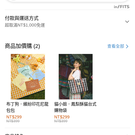
付款與運送方式
超取滿NT$1,000免運
付款方式
信用卡一次付款
商品加價購 (2)
查看全部
購物金
超商取貨付款
LINE Pay
街口支付
布丁狗．繽紛印花尼龍
貓小姐．鳳梨酥貓台式
運送方式
包包
購物袋
全家取貨付款
NT$299
NT$299
NT$399
NT$399
每筆NT$60，滿NT$1,000(含以上)免運費
付款後全家取貨