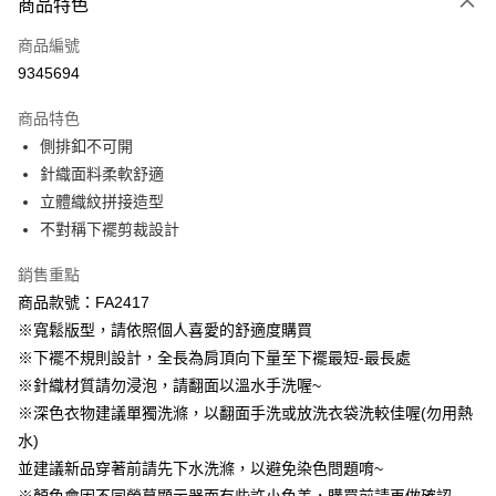
商品特色
每筆NT$60，滿NT$1,000(含以上)免運費
商品編號
萊爾富取貨付款
9345694
每筆NT$60，滿NT$1,000(含以上)免運費
商品特色
付款後萊爾富取貨
側排釦不可開
每筆NT$60，滿NT$1,000(含以上)免運費
針織面料柔軟舒適
立體織紋拼接造型
7-11取貨付款
不對稱下襬剪裁設計
每筆NT$60，滿NT$1,000(含以上)免運費
銷售重點
付款後7-11取貨
商品款號：FA2417
每筆NT$60，滿NT$1,000(含以上)免運費
※寬鬆版型，請依照個人喜愛的舒適度購買
宅配
※下襬不規則設計，全長為肩頂向下量至下襬最短-最長處
每筆NT$120，滿NT$1,000(含以上)免運費
※針織材質請勿浸泡，請翻面以溫水手洗喔~
※深色衣物建議單獨洗滌，以翻面手洗或放洗衣袋洗較佳喔(勿用熱
付款後門市自取
水)
每筆NT$60，滿NT$1,000(含以上)免運費
並建議新品穿著前請先下水洗滌，以避免染色問題唷~
海外配送-港/澳/新/馬/泰國專屬
查看運費
※顏色會因不同螢幕顯示器而有些許小色差，購買前請再做確認