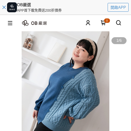
OB嚴選
開啟APP
APP首下載免費送200折價券
0
1
/
6