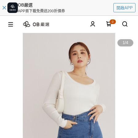
OB嚴選
開啟APP
APP首下載免費送200折價券
0
1
/
4