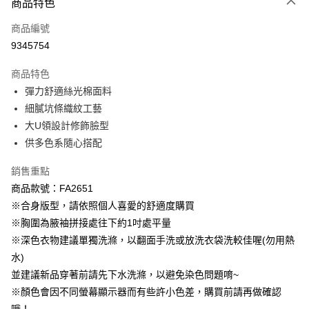
商品特色
每筆NT$60，滿NT$1,000(含以上)免運費
商品編號
萊爾富取貨付款
9345754
每筆NT$60，滿NT$1,000(含以上)免運費
商品特色
付款後萊爾富取貨
彈力舒適絲光棉面料
每筆NT$60，滿NT$1,000(含以上)免運費
細膩坑條織紋工藝
大U領設計修飾臉型
7-11取貨付款
供多色系隨心搭配
每筆NT$60，滿NT$1,000(含以上)免運費
銷售重點
付款後7-11取貨
商品款號：FA2651
每筆NT$60，滿NT$1,000(含以上)免運費
※合身版型，請依照個人喜愛的舒適度購買
宅配
※胸圍為腋袖拼接處往下約1吋處平量
每筆NT$120，滿NT$1,000(含以上)免運費
※深色衣物建議單獨洗滌，以翻面手洗或放洗衣袋洗較佳喔(勿用熱
水)
付款後門市自取
並建議新品穿著前請先下水洗滌，以避免染色問題唷~
每筆NT$60，滿NT$1,000(含以上)免運費
※顏色會因不同螢幕顯示器而有些許小色差，購買前請再做確認
海外配送-港/澳/新/馬/泰國專屬
查看運費
哦！