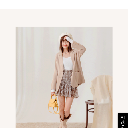
AI
找
尺