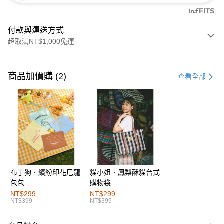
付款與運送方式
超取滿NT$1,000免運
付款方式
信用卡一次付款
商品加價購 (2)
查看全部
購物金
超商取貨付款
LINE Pay
街口支付
布丁狗．繽紛印花尼龍
貓小姐．鳳梨酥貓台式
運送方式
包包
購物袋
全家取貨付款
NT$299
NT$299
NT$399
NT$399
每筆NT$60，滿NT$1,000(含以上)免運費
付款後全家取貨