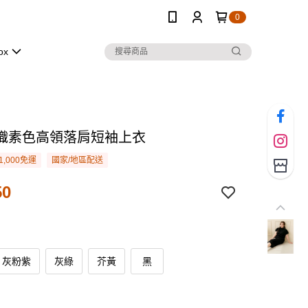
0
ox
織素色高領落肩短袖上衣
1,000免運
國家/地區配送
50
灰粉紫
灰綠
芥黃
黑