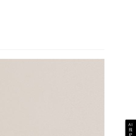
AI
找
尺