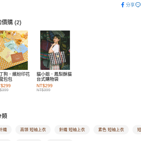
付款後萊
分享
每筆NT$6
7-11取貨
價購 (2)
每筆NT$6
付款後7-1
每筆NT$6
宅配
每筆NT$1
丁狗．繽紛印花
貓小姐．鳳梨酥貓
龍包包
台式購物袋
付款後門
$299
NT$299
每筆NT$6
$399
NT$399
海外配送-港
海外配送-
分類
海外配送-
針織
高領 短袖上衣
針織 短袖上衣
素色 短袖上衣
短