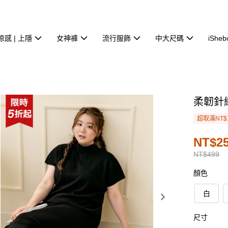
涼感 | 上隱
女神褲
流行服飾
中大尺碼
iSheb
柔韌針
超取滿NT$
NT$2
NT$499
顏色
白
尺寸