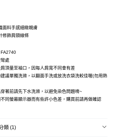
次付款
付款
織面料手感細緻親膚
計修飾肩頸線條
A2740
腋彎處
從肩頂量至袖口，因每人肩寬不同會有差
物建議單獨洗滌，以翻面手洗或放洗衣袋洗較佳喔(勿用熱
付款
0，滿NT$1,000(含以上)免運費
品穿著前請先下水洗滌，以避免染色問題唷~
因不同螢幕顯示器而有些許小色差，購買前請再做確認
家取貨
0，滿NT$1,000(含以上)免運費
貨付款
類 (1)
0，滿NT$1,000(含以上)免運費
格支線
雲朵朵女孩
雲朵朵精選