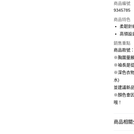
信用卡一
商品編號
9345785
購物金
商品特色
超商取貨
柔韌針
高領設
LINE Pay
銷售重點
街口支付
商品款號：F
※胸圍量
※袖長是
運送方式
※深色衣
全家取貨
水)
每筆NT$6
並建議新
※顏色會
付款後全
哦！
每筆NT$6
萊爾富取
商品相關分
每筆NT$6
女裝
風