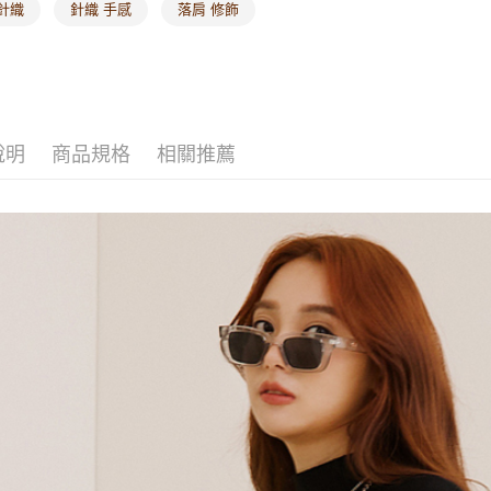
針織
針織 手感
落肩 修飾
說明
商品規格
相關推薦