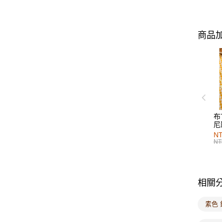
商品加
布
尼
NT
NT
相關
素色 