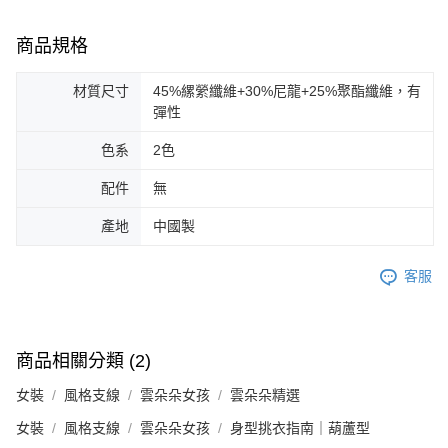
商品規格
材質尺寸
45%縲縈纖維+30%尼龍+25%聚酯纖維，有
彈性
色系
2色
配件
無
產地
中國製
客服
商品相關分類 (2)
女裝
風格支線
雲朵朵女孩
雲朵朵精選
女裝
風格支線
雲朵朵女孩
身型挑衣指南｜葫蘆型