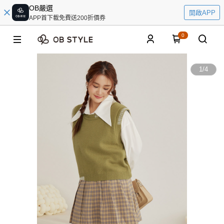
OB嚴選
開啟APP
APP首下載免費送200折價券
0
1
/
4