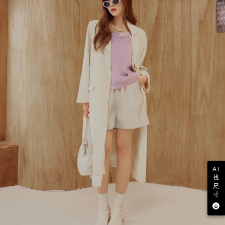
AI
找
尺
寸