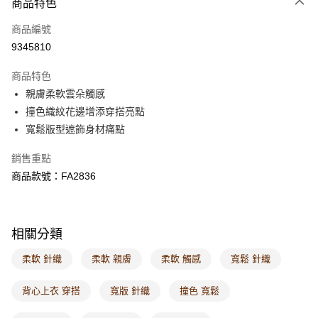
商品特色
每筆NT$60，滿NT$1,000(含以上)免運費
商品編號
萊爾富取貨付款
9345810
每筆NT$60，滿NT$1,000(含以上)免運費
商品特色
付款後萊爾富取貨
親膚柔軟雲朵觸感
每筆NT$60，滿NT$1,000(含以上)免運費
撞色織紋花邊增添穿搭亮點
寬鬆版型遮飾身材痛點
7-11取貨付款
每筆NT$60，滿NT$1,000(含以上)免運費
銷售重點
商品款號：FA2836
付款後7-11取貨
每筆NT$60，滿NT$1,000(含以上)免運費
宅配
相關分類
每筆NT$120，滿NT$1,000(含以上)免運費
柔軟 針織
柔軟 親膚
柔軟 觸感
寬鬆 針織
付款後門市自取
每筆NT$60，滿NT$1,000(含以上)免運費
背心上衣 穿搭
寬版 針織
撞色 寬鬆
海外配送-港/澳/新/馬/泰國專屬
查看運費