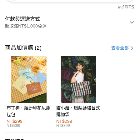
付款與運送方式
超取滿NT$1,000免運
付款方式
信用卡一次付款
商品加價購 (2)
查看全部
購物金
超商取貨付款
LINE Pay
街口支付
布丁狗．繽紛印花尼龍
貓小姐．鳳梨酥貓台式
運送方式
包包
購物袋
全家取貨付款
NT$299
NT$299
NT$399
NT$399
每筆NT$60，滿NT$1,000(含以上)免運費
付款後全家取貨