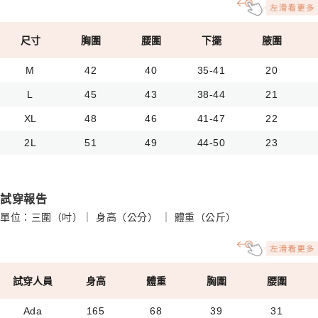
尺寸
胸圍
腰圍
下擺
腋圍
M
42
40
35-41
20
L
45
43
38-44
21
XL
48
46
41-47
22
2L
51
49
44-50
23
試穿報告
單位：三圍（吋）｜ 身高（公分） ｜ 體重（公斤）
試穿人員
身高
體重
胸圍
腰圍
Ada
165
68
39
31