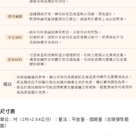
尺寸表
單位：吋（1吋=2.54公分）｜量法：平放量 - 撐開量（合理彈性範
圍）