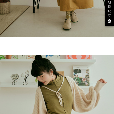
AI
找
尺
寸