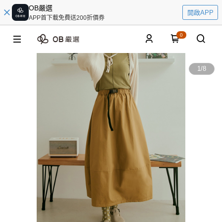
OB嚴選
開啟APP
APP首下載免費送200折價券
0
1
/
8