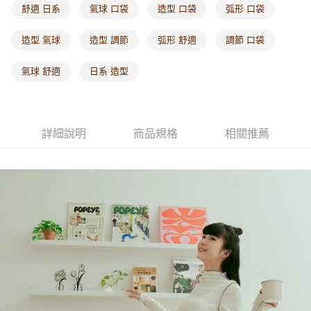
付款後門市自取
舒適 日系
氣球 口袋
造型 口袋
弧形 口袋
每筆NT$60，滿NT$1,000(含以上)免運費
造型 氣球
造型 調節
弧形 舒適
調節 口袋
海外配送-港/澳/新/馬/泰國專屬
查看運費
氣球 舒適
日系 造型
海外配送-其他亞洲地區
查看運費
海外配送-歐美地區
查看運費
詳細說明
商品規格
相關推薦