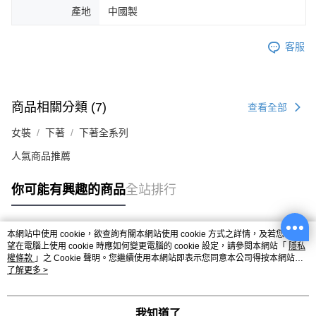
產地
中國製
客服
商品相關分類 (7)
查看全部
女裝
下著
下著全系列
人氣商品推薦
你可能有興趣的商品
全站排行
本網站中使用 cookie，欲查詢有關本網站使用 cookie 方式之詳情，及若您不希
熱門標籤
望在電腦上使用 cookie 時應如何變更電腦的 cookie 設定，請參閱本網站「
隱私
權條款
」之 Cookie 聲明。您繼續使用本網站即表示您同意本公司得按本網站使
用條款之 Cookie 聲明使用 cookie。
了解更多 >
我知道了