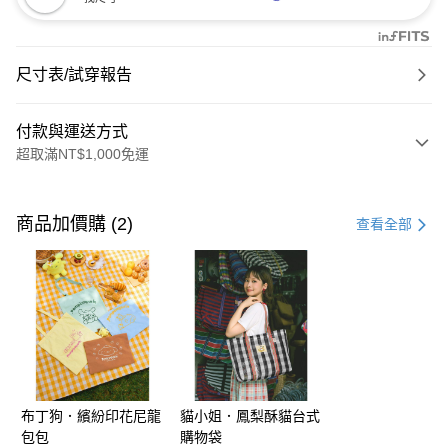
尺寸表/試穿報告
付款與運送方式
超取滿NT$1,000免運
付款方式
信用卡一次付款
商品加價購 (2)
查看全部
購物金
超商取貨付款
LINE Pay
街口支付
布丁狗．繽紛印花尼龍
貓小姐．鳳梨酥貓台式
運送方式
包包
購物袋