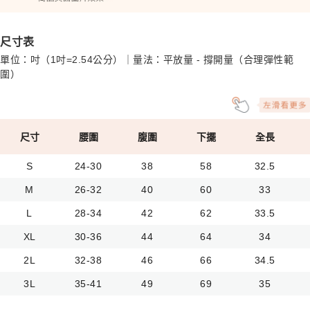
尺寸表
單位：吋（1吋=2.54公分）｜量法：平放量 - 撐開量（合理彈性範
圍）
尺寸
腰圍
腹圍
下擺
全長
S
24-30
38
58
32.5
M
26-32
40
60
33
L
28-34
42
62
33.5
XL
30-36
44
64
34
2L
32-38
46
66
34.5
3L
35-41
49
69
35