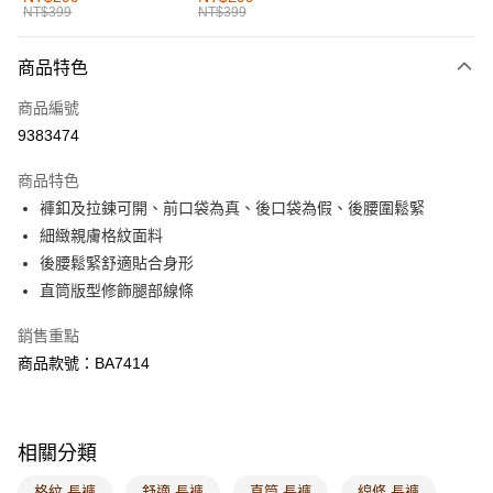
NT$399
NT$399
每筆NT$60，滿NT$1,000(含以上)免運費
付款後全家取貨
商品特色
每筆NT$60，滿NT$1,000(含以上)免運費
商品編號
萊爾富取貨付款
9383474
每筆NT$60，滿NT$1,000(含以上)免運費
商品特色
付款後萊爾富取貨
褲釦及拉鍊可開、前口袋為真、後口袋為假、後腰圍鬆緊
每筆NT$60，滿NT$1,000(含以上)免運費
細緻親膚格紋面料
後腰鬆緊舒適貼合身形
7-11取貨付款
直筒版型修飾腿部線條
每筆NT$60，滿NT$1,000(含以上)免運費
銷售重點
付款後7-11取貨
商品款號：BA7414
每筆NT$60，滿NT$1,000(含以上)免運費
宅配
每筆NT$120，滿NT$1,000(含以上)免運費
相關分類
付款後門市自取
格紋 長褲
舒適 長褲
直筒 長褲
線條 長褲