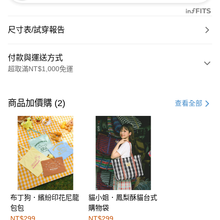
尺寸表/試穿報告
付款與運送方式
超取滿NT$1,000免運
付款方式
信用卡一次付款
商品加價購 (2)
查看全部
購物金
超商取貨付款
LINE Pay
街口支付
布丁狗．繽紛印花尼龍
貓小姐．鳳梨酥貓台式
運送方式
包包
購物袋
全家取貨付款
NT$299
NT$299