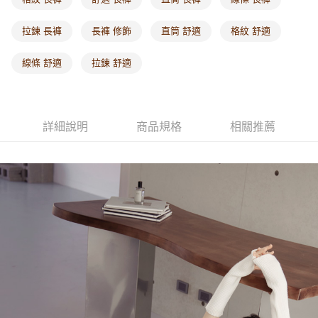
每筆NT$60，滿NT$1,000(含以上)免運費
拉鍊 長褲
長褲 修飾
直筒 舒適
格紋 舒適
海外配送-港/澳/新/馬/泰國專屬
查看運費
線條 舒適
拉鍊 舒適
海外配送-其他亞洲地區
查看運費
海外配送-歐美地區
查看運費
詳細說明
商品規格
相關推薦