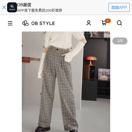
OB嚴選
開啟APP
APP首下載免費送200折價券
0
1
/
9