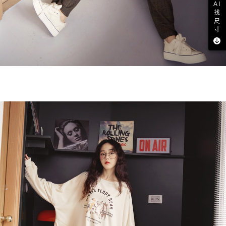
AI
找
尺
寸