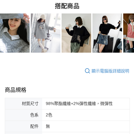
搭配商品
顯示電腦版詳細說明
商品規格
材質尺寸
98%聚酯纖維+2%彈性纖維，微彈性
色系
2色
配件
無