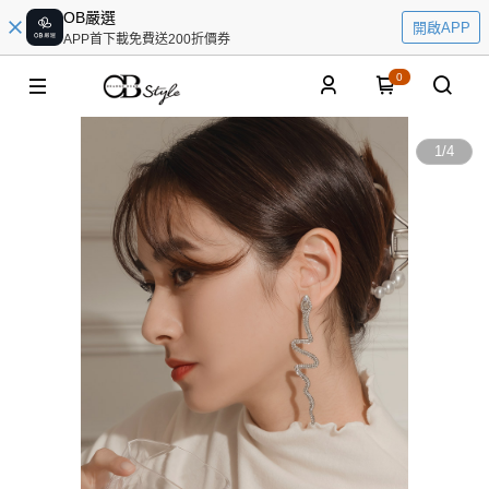
OB嚴選
開啟APP
APP首下載免費送200折價券
0
1
/
4