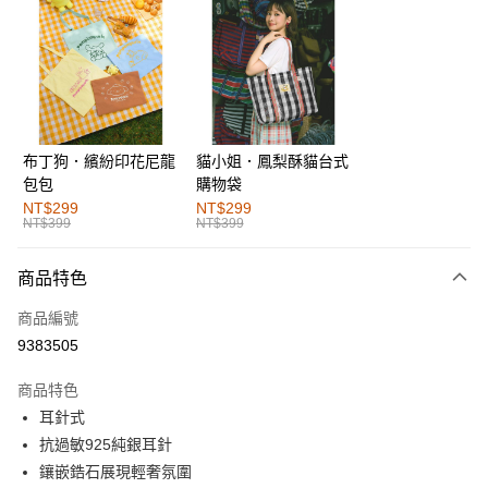
超商取貨付款
LINE Pay
街口支付
布丁狗．繽紛印花尼龍
貓小姐．鳳梨酥貓台式
運送方式
包包
購物袋
全家取貨付款
NT$299
NT$299
NT$399
NT$399
每筆NT$60，滿NT$1,000(含以上)免運費
付款後全家取貨
商品特色
每筆NT$60，滿NT$1,000(含以上)免運費
商品編號
萊爾富取貨付款
9383505
每筆NT$60，滿NT$1,000(含以上)免運費
商品特色
付款後萊爾富取貨
耳針式
每筆NT$60，滿NT$1,000(含以上)免運費
抗過敏925純銀耳針
鑲嵌鋯石展現輕奢氛圍
7-11取貨付款