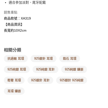
適合參加派對、尾牙配戴
每筆NT$60，滿NT$1,000(含以上)免運費
銷售重點
付款後7-11取貨
商品款號：XA319
每筆NT$60，滿NT$1,000(含以上)免運費
【商品資訊】
宅配
長寬約10X2cm
每筆NT$120，滿NT$1,000(含以上)免運費
付款後門市自取
相關分類
每筆NT$60，滿NT$1,000(含以上)免運費
抗過敏 耳環
925銀針 耳環
鋯石 耳環
海外配送-港/澳/新/馬/泰國專屬
查看運費
海外配送-其他亞洲地區
查看運費
925純銀 耳環
925純銀 耳針
925純銀 鑲嵌
海外配送-歐美地區
查看運費
輕奢 耳環
925銀針 耳針
925銀針 925純銀
耳環 鑲嵌