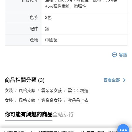
材質尺寸
主布：100%棉，無彈性、配布：95%棉
+5%彈性纖維，微彈性
色系
2色
配件
無
產地
中國製
客服
商品相關分類 (3)
查看全部
女裝
風格支線
雲朵朵女孩
雲朵朵精選
女裝
風格支線
雲朵朵女孩
雲朵朵上衣
你可能有興趣的商品
全站排行