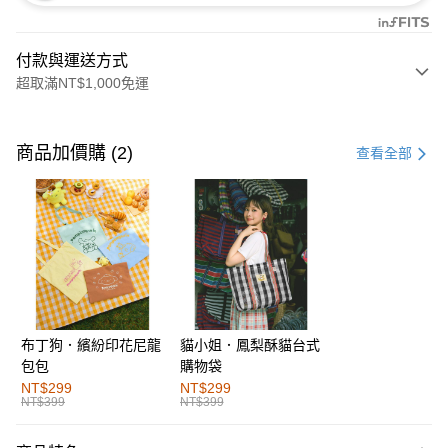
付款與運送方式
超取滿NT$1,000免運
付款方式
信用卡一次付款
商品加價購 (2)
查看全部
購物金
超商取貨付款
LINE Pay
街口支付
布丁狗．繽紛印花尼龍
貓小姐．鳳梨酥貓台式
運送方式
包包
購物袋
全家取貨付款
NT$299
NT$299
NT$399
NT$399
每筆NT$60，滿NT$1,000(含以上)免運費
付款後全家取貨