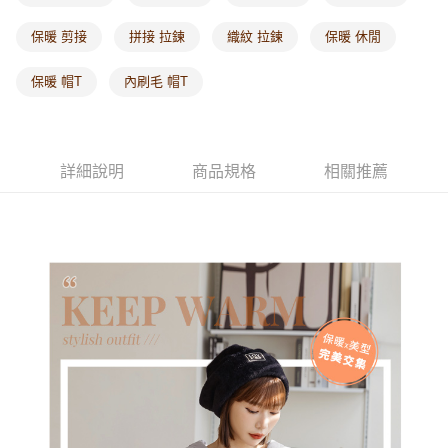
海外配送-其他亞洲地區
查看運費
保暖 剪接
拼接 拉鍊
織紋 拉鍊
保暖 休閒
海外配送-歐美地區
查看運費
保暖 帽T
內刷毛 帽T
詳細說明
商品規格
相關推薦