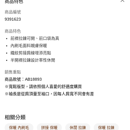
商品特色
每筆NT$60，滿NT$1,000(含以上)免運費
商品編號
萊爾富取貨付款
9391623
每筆NT$60，滿NT$1,000(含以上)免運費
商品特色
付款後萊爾富取貨
前襟拉鍊可開、前口袋為真
每筆NT$60，滿NT$1,000(含以上)免運費
內刷毛面料親膚保暖
織紋剪接肩線增添亮點
7-11取貨付款
半開襟拉鍊設計率性休閒
每筆NT$60，滿NT$1,000(含以上)免運費
銷售重點
付款後7-11取貨
商品款號：AB18893
每筆NT$60，滿NT$1,000(含以上)免運費
※寬鬆版型，請依照個人喜愛的舒適度購買
宅配
※袖長是從肩頂量至袖口，因每人肩寬不同會有差
每筆NT$120，滿NT$1,000(含以上)免運費
付款後門市自取
相關分類
每筆NT$60，滿NT$1,000(含以上)免運費
保暖 內刷毛
拼接 保暖
休閒 拉鍊
保暖 拉鍊
海外配送-港/澳/新/馬/泰國專屬
查看運費