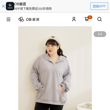
OB嚴選
開啟APP
APP首下載免費送200折價券
0
1
/
4