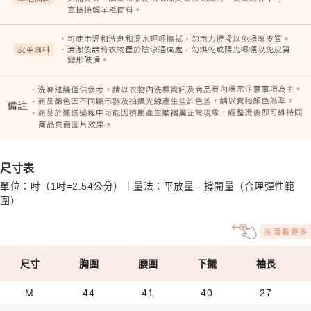
尺寸表
單位：吋（1吋=2.54公分）｜量法：平放量 - 撐開量（合理彈性範
圍）
尺寸
胸圍
腰圍
下擺
袖長
M
44
41
40
27