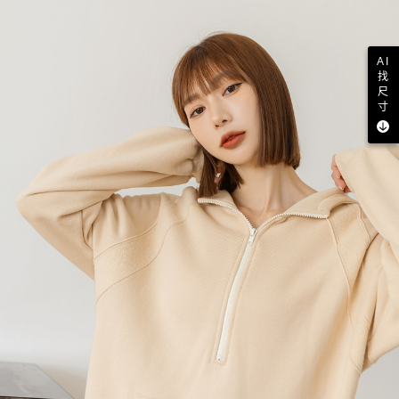
AI
找
尺
寸