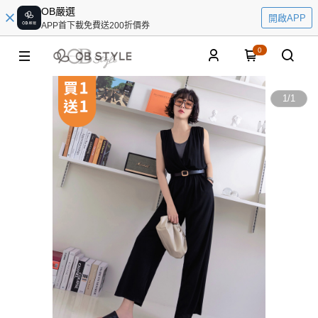
OB嚴選
開啟APP
APP首下載免費送200折價券
0
1
/
1