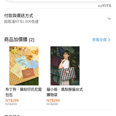
付款與運送方式
超取滿NT$1,000免運
付款方式
信用卡一次付款
商品加價購 (2)
查看全部
購物金
超商取貨付款
LINE Pay
街口支付
布丁狗．繽紛印花尼龍
貓小姐．鳳梨酥貓台式
運送方式
包包
購物袋
全家取貨付款
NT$299
NT$299
NT$399
NT$399
每筆NT$60，滿NT$1,000(含以上)免運費
付款後全家取貨