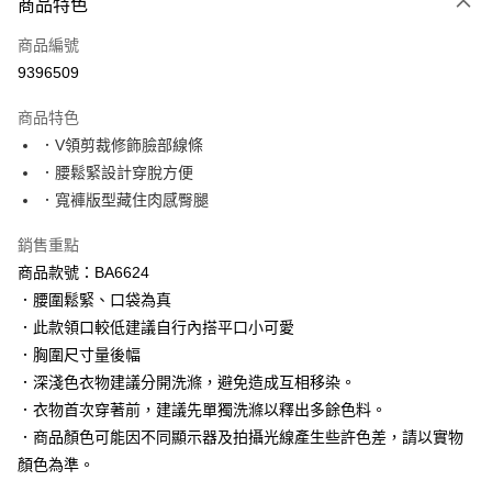
商品特色
每筆NT$60，滿NT$1,000(含以上)免運費
商品編號
萊爾富取貨付款
9396509
每筆NT$60，滿NT$1,000(含以上)免運費
商品特色
付款後萊爾富取貨
．V領剪裁修飾臉部線條
每筆NT$60，滿NT$1,000(含以上)免運費
．腰鬆緊設計穿脫方便
．寬褲版型藏住肉感臀腿
7-11取貨付款
每筆NT$60，滿NT$1,000(含以上)免運費
銷售重點
商品款號：BA6624
付款後7-11取貨
．腰圍鬆緊、口袋為真
每筆NT$60，滿NT$1,000(含以上)免運費
．此款領口較低建議自行內搭平口小可愛
宅配
．胸圍尺寸量後幅
每筆NT$120，滿NT$1,000(含以上)免運費
．深淺色衣物建議分開洗滌，避免造成互相移染。
．衣物首次穿著前，建議先單獨洗滌以釋出多餘色料。
付款後門市自取
．商品顏色可能因不同顯示器及拍攝光線產生些許色差，請以實物
每筆NT$60，滿NT$1,000(含以上)免運費
顏色為準。
海外配送-港/澳/新/馬/泰國專屬
查看運費