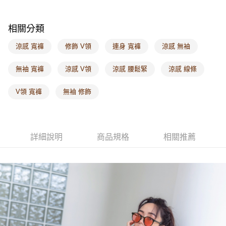
海外配送-其他亞洲地區
查看運費
相關分類
海外配送-歐美地區
查看運費
涼感 寬褲
修飾 V領
連身 寬褲
涼感 無袖
無袖 寬褲
涼感 V領
涼感 腰鬆緊
涼感 線條
V領 寬褲
無袖 修飾
詳細說明
商品規格
相關推薦