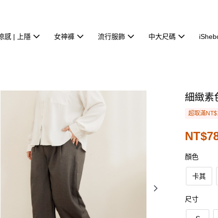
涼感 | 上隱
女神褲
流行服飾
中大尺碼
iSheb
細緻素
超取滿NT$
NT$78
顏色
卡其
尺寸