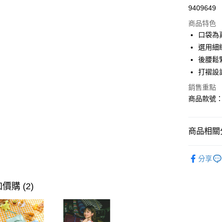
9409649
購物金
商品特色
超商取貨
口袋為
選用細
LINE Pay
後腰鬆
街口支付
打褶設
銷售重點
商品款號：B
運送方式
全家取貨
商品相關分
每筆NT$6
女裝
風
付款後全
分享
每筆NT$6
女裝
風
萊爾富取
女裝
風
價購 (2)
每筆NT$6
付款後萊