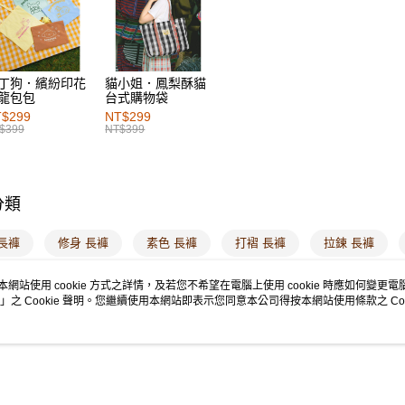
每筆NT$6
7-11取貨
每筆NT$6
丁狗．繽紛印花
貓小姐．鳳梨酥貓
龍包包
台式購物袋
付款後7-1
$299
NT$299
每筆NT$6
$399
NT$399
宅配
每筆NT$1
分類
付款後門
每筆NT$6
長褲
修身 長褲
素色 長褲
打褶 長褲
拉鍊 長褲
海外配送-港
拉鍊
顯瘦 舒適
本網站使用 cookie 方式之詳情，及若您不希望在電腦上使用 cookie 時應如何變更電腦的
」之 Cookie 聲明。您繼續使用本網站即表示您同意本公司得按本網站使用條款之 Coo
海外配送-
海外配送-
說明
商品規格
相關推薦