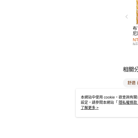
布
尼
NT
NT
相關
舒適 
修身 
本網站中使用 cookie，欲查詢有關
設定，請參閱本網站「
隱私權條款
使用 cookie。
了解更多 >
詳細