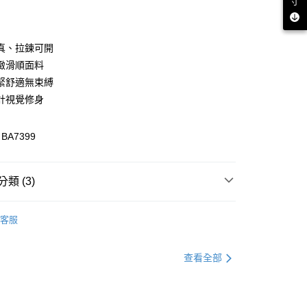
寸
付款
真、拉鍊可開
緻滑順面料
緊舒適無束縛
計視覺修身
A7399
付款
類 (3)
0，滿NT$1,000(含以上)免運費
格支線
雲朵朵女孩
雲朵朵精選
家取貨
客服
0，滿NT$1,000(含以上)免運費
格支線
雲朵朵女孩
雲朵朵下著
貨付款
格支線
雲朵朵女孩
身型挑衣指南｜梨型
查看全部
0，滿NT$1,000(含以上)免運費
爾富取貨