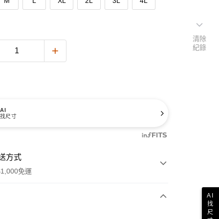
M
L
XL
2L
3L
4L
清除
紀錄
AI
找尺寸
送方式
1,000免運
AI
找
尺
次付款