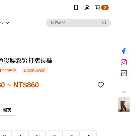
0
ox
色後腰鬆緊打褶長褲
1,000免運
國家/地區配送
0 ~ NT$860
深灰