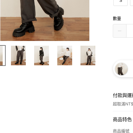
S
數量
付款與運
超取滿NT$
付款方式
商品特色
信用卡一
商品編號