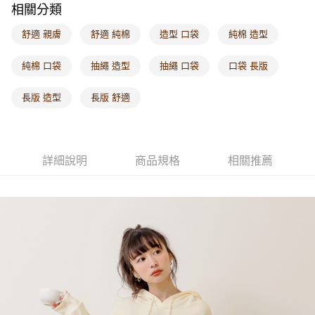
相關分類
每筆NT$60，滿NT$1,000(含以上)免運費
舒適 親膚
舒適 純棉
造型 口袋
純棉 造型
海外配送-港/澳/新/馬/泰國專屬
查看運費
海外配送-其他亞洲地區
查看運費
純棉 口袋
抽繩 造型
抽繩 口袋
口袋 長版
海外配送-歐美地區
查看運費
長版 造型
長版 舒適
詳細說明
商品規格
相關推薦