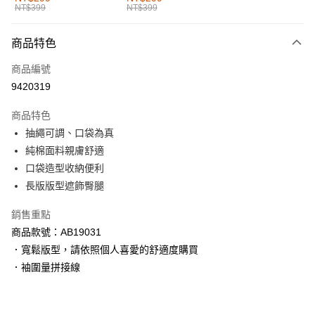
NT$399
NT$399
每筆NT$60，滿NT$1,000(含以上)免運費
付款後全家取貨
商品特色
每筆NT$60，滿NT$1,000(含以上)免運費
商品編號
萊爾富取貨付款
9420319
每筆NT$60，滿NT$1,000(含以上)免運費
商品特色
付款後萊爾富取貨
抽繩可調、口袋為真
每筆NT$60，滿NT$1,000(含以上)免運費
純棉面料親膚舒適
口袋造型收納便利
7-11取貨付款
長版版型遮飾臀腿
每筆NT$60，滿NT$1,000(含以上)免運費
銷售重點
付款後7-11取貨
商品款號：AB19031
每筆NT$60，滿NT$1,000(含以上)免運費
．寬鬆版型，請依照個人喜愛的舒適度購買
宅配
．袖圍量拼接線
每筆NT$120，滿NT$1,000(含以上)免運費
付款後門市自取