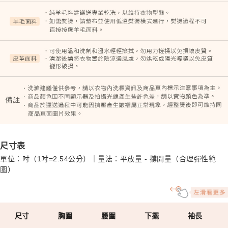
尺寸表
單位：吋（1吋=2.54公分）｜量法：平放量 - 撐開量（合理彈性範
圍）
尺寸
胸圍
腰圍
下擺
袖長