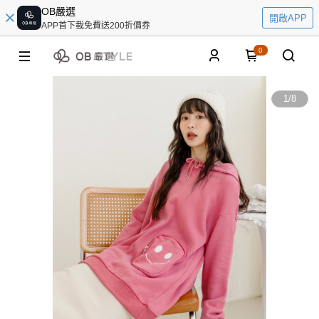
OB嚴選
開啟APP
APP首下載免費送200折價券
0
1
/
8