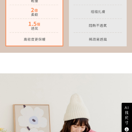
AI
找
尺
寸