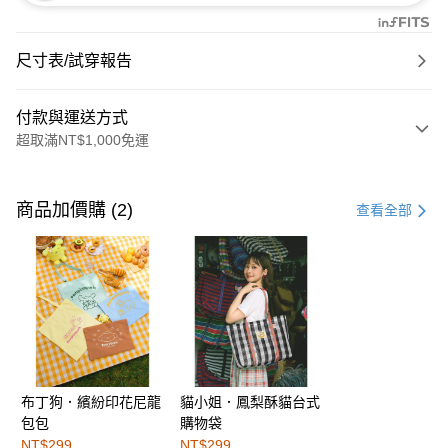
尺寸表/試穿報告
付款與運送方式
超取滿NT$1,000免運
付款方式
信用卡一次付款
商品加價購 (2)
查看全部
購物金
超商取貨付款
LINE Pay
街口支付
布丁狗．繽紛印花尼龍
貓小姐．鳳梨酥貓台式
運送方式
包包
購物袋
全家取貨付款
NT$299
NT$299