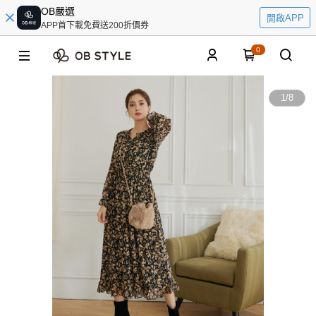
OB嚴選
開啟APP
APP首下載免費送200折價券
0
1
/
8