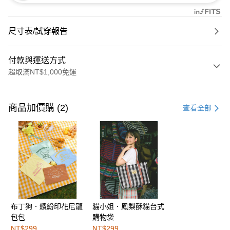
尺寸表/試穿報告
付款與運送方式
超取滿NT$1,000免運
付款方式
信用卡一次付款
商品加價購 (2)
查看全部
購物金
超商取貨付款
LINE Pay
街口支付
布丁狗．繽紛印花尼龍
貓小姐．鳳梨酥貓台式
運送方式
包包
購物袋
全家取貨付款
NT$299
NT$299