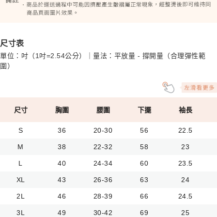
尺寸表
單位：吋（1吋=2.54公分）｜量法：平放量 - 撐開量（合理彈性範
圍）
尺寸
胸圍
腰圍
下擺
袖長
S
36
20-30
56
22.5
M
38
22-32
58
23
L
40
24-34
60
23.5
XL
43
26-36
63
24
2L
46
28-39
66
24.5
3L
49
30-42
69
25