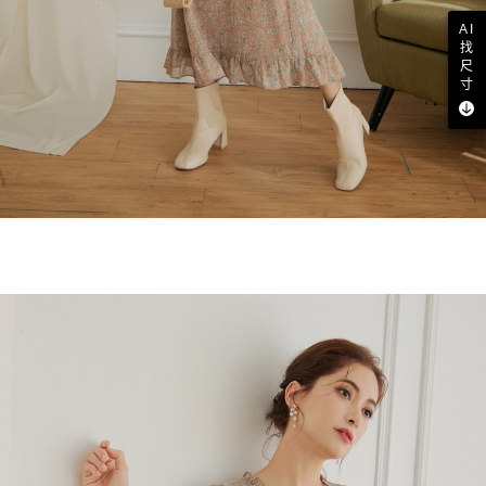
AI
找
尺
寸