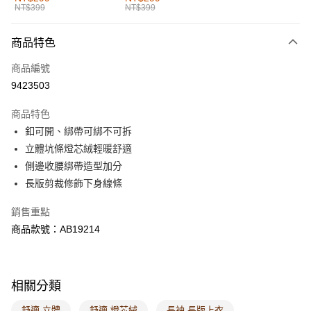
NT$399
NT$399
每筆NT$60，滿NT$1,000(含以上)免運費
付款後全家取貨
商品特色
每筆NT$60，滿NT$1,000(含以上)免運費
商品編號
萊爾富取貨付款
9423503
每筆NT$60，滿NT$1,000(含以上)免運費
商品特色
付款後萊爾富取貨
釦可開、綁帶可綁不可拆
每筆NT$60，滿NT$1,000(含以上)免運費
立體坑條燈芯絨輕暖舒適
側邊收腰綁帶造型加分
7-11取貨付款
長版剪裁修飾下身線條
每筆NT$60，滿NT$1,000(含以上)免運費
銷售重點
付款後7-11取貨
商品款號：AB19214
每筆NT$60，滿NT$1,000(含以上)免運費
宅配
每筆NT$120，滿NT$1,000(含以上)免運費
相關分類
付款後門市自取
舒適 立體
舒適 燈芯絨
長袖 長版上衣