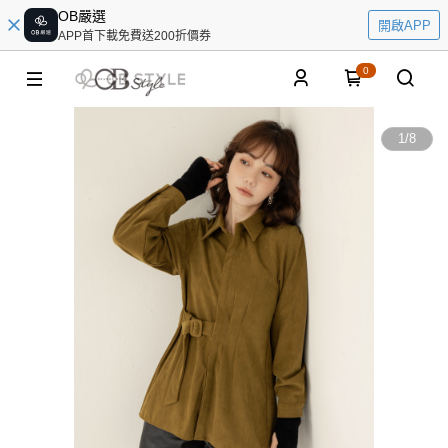
OB嚴選
開啟APP
APP首下載免費送200折價券
0
1
/
8