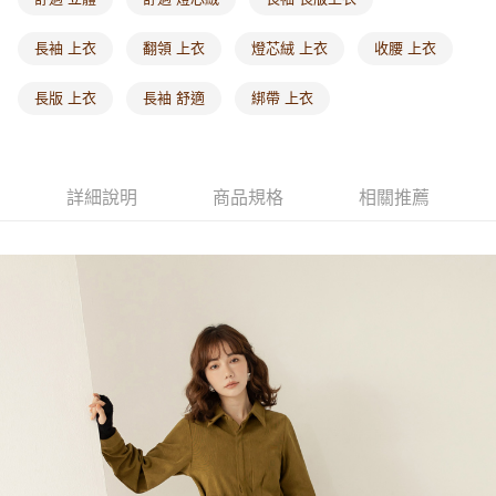
每筆NT$60，滿NT$1,000(含以上)免運費
長袖 上衣
翻領 上衣
燈芯絨 上衣
收腰 上衣
海外配送-港/澳/新/馬/泰國專屬
查看運費
長版 上衣
長袖 舒適
綁帶 上衣
海外配送-其他亞洲地區
查看運費
海外配送-歐美地區
查看運費
詳細說明
商品規格
相關推薦