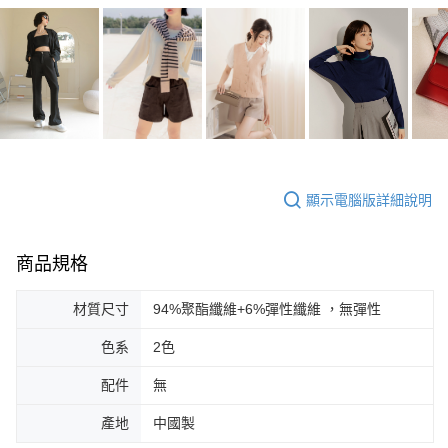
顯示電腦版詳細說明
商品規格
材質尺寸
94%聚酯纖維+6%彈性纖維 ，無彈性
色系
2色
配件
無
產地
中國製