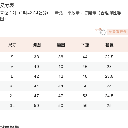
尺寸表
單位：吋（1吋=2.54公分）｜量法：平放量 - 撐開量（合理彈性範
圍）
尺寸
胸圍
腰圍
下擺
袖長
S
38
38
44
22.5
M
40
40
46
23
L
42
42
48
23.5
XL
44
44
50
24
2L
47
47
53
24.5
3L
50
50
56
25