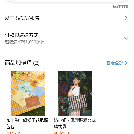
尺寸表/試穿報告
付款與運送方式
超取滿NT$1,000免運
付款方式
信用卡一次付款
商品加價購 (2)
查看全部
購物金
超商取貨付款
LINE Pay
街口支付
布丁狗．繽紛印花尼龍
貓小姐．鳳梨酥貓台式
運送方式
包包
購物袋
全家取貨付款
NT$299
NT$299