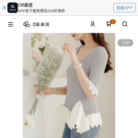
OB嚴選
開啟APP
APP首下載免費送200折價券
0
1
/
10