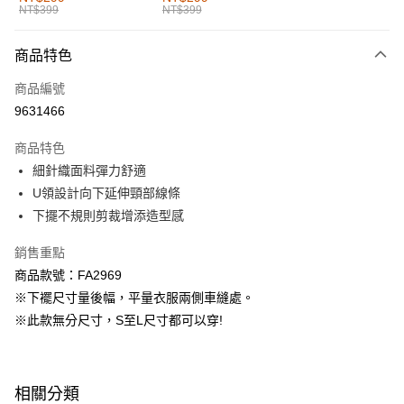
NT$399
NT$399
每筆NT$60，滿NT$1,000(含以上)免運費
付款後全家取貨
商品特色
每筆NT$60，滿NT$1,000(含以上)免運費
商品編號
萊爾富取貨付款
9631466
每筆NT$60，滿NT$1,000(含以上)免運費
商品特色
付款後萊爾富取貨
細針織面料彈力舒適
每筆NT$60，滿NT$1,000(含以上)免運費
U領設計向下延伸頸部線條
下擺不規則剪裁增添造型感
7-11取貨付款
每筆NT$60，滿NT$1,000(含以上)免運費
銷售重點
商品款號：FA2969
付款後7-11取貨
※下襬尺寸量後幅，平量衣服兩側車縫處。
每筆NT$60，滿NT$1,000(含以上)免運費
※此款無分尺寸，S至L尺寸都可以穿!
宅配
每筆NT$120，滿NT$1,000(含以上)免運費
相關分類
付款後門市自取