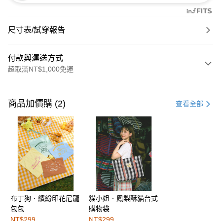
尺寸表/試穿報告
付款與運送方式
超取滿NT$1,000免運
付款方式
信用卡一次付款
商品加價購 (2)
查看全部
購物金
超商取貨付款
LINE Pay
街口支付
布丁狗．繽紛印花尼龍
貓小姐．鳳梨酥貓台式
運送方式
包包
購物袋
全家取貨付款
NT$299
NT$299