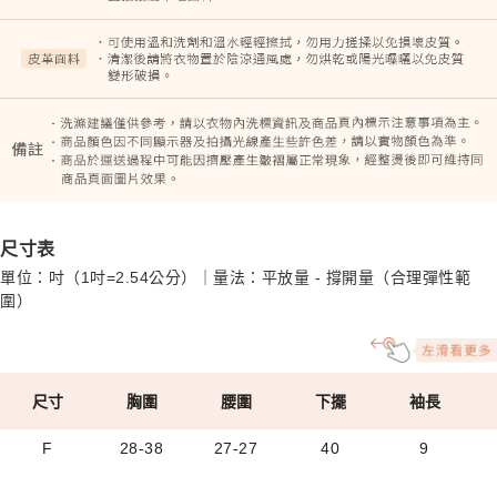
尺寸表
單位：吋（1吋=2.54公分）｜量法：平放量 - 撐開量（合理彈性範
圍）
尺寸
胸圍
腰圍
下擺
袖長
F
28-38
27-27
40
9