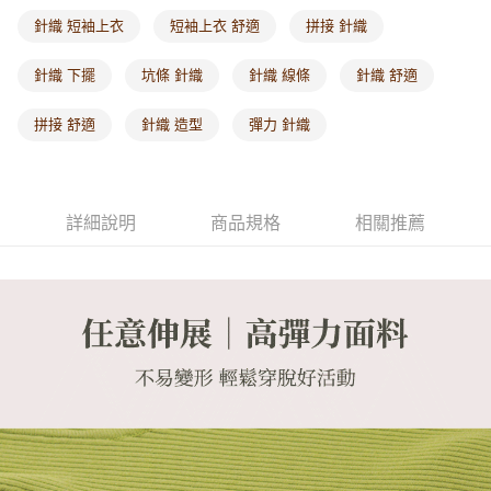
每筆NT$60，滿NT$1,000(含以上)免運費
針織 短袖上衣
短袖上衣 舒適
拼接 針織
海外配送-港/澳/新/馬/泰國專屬
查看運費
針織 下擺
坑條 針織
針織 線條
針織 舒適
海外配送-其他亞洲地區
查看運費
拼接 舒適
針織 造型
彈力 針織
海外配送-歐美地區
查看運費
詳細說明
商品規格
相關推薦