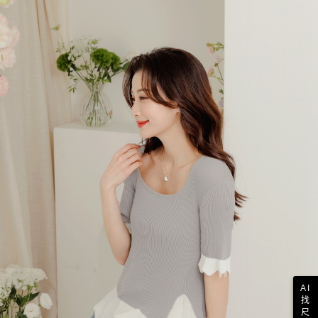
AI
找
尺