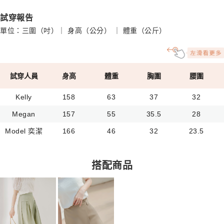
試穿報告
單位：三圍（吋）｜ 身高（公分） ｜ 體重（公斤）
試穿人員
身高
體重
胸圍
腰圍
Kelly
158
63
37
32
Megan
157
55
35.5
28
Model 奕潔
166
46
32
23.5
搭配商品