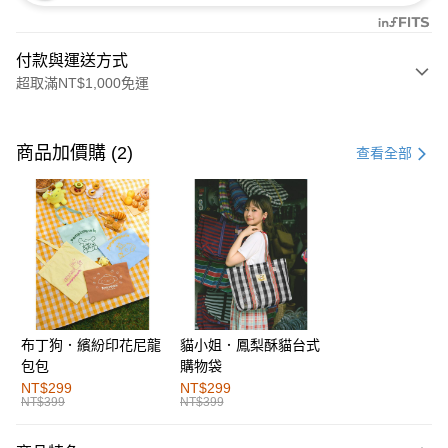
付款與運送方式
超取滿NT$1,000免運
付款方式
信用卡一次付款
商品加價購 (2)
查看全部
購物金
超商取貨付款
LINE Pay
街口支付
布丁狗．繽紛印花尼龍
貓小姐．鳳梨酥貓台式
運送方式
包包
購物袋
全家取貨付款
NT$299
NT$299
NT$399
NT$399
每筆NT$60，滿NT$1,000(含以上)免運費
付款後全家取貨