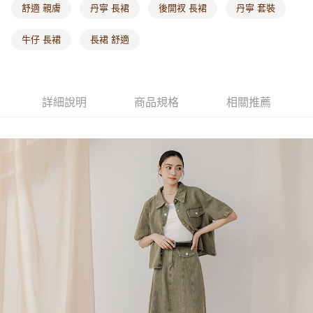
舒適 親膚
丹寧 長裙
後開衩 長裙
丹寧 套裝
海外配送-其他亞洲地區
查看運費
牛仔 長裙
長裙 舒適
海外配送-歐美地區
查看運費
詳細說明
商品規格
相關推薦