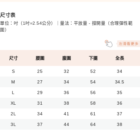
尺寸表
單位：吋（1吋=2.54公分）｜量法：平放量 - 撐開量（合理彈性範
圍）
尺寸
腰圍
腹圍
下擺
全長
S
25
32
52
34
M
27
34
54
34.5
L
29
36
56
35
XL
31
38
58
36
2L
34
41
61
37
3L
37
44
64
38