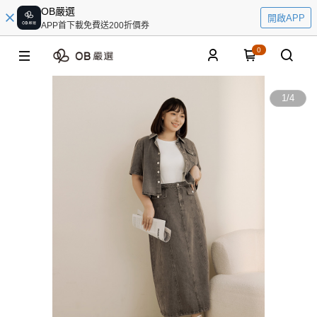
OB嚴選
開啟APP
APP首下載免費送200折價券
0
1
/
4