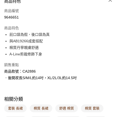
商品特色
每筆NT$60，滿NT$1,000(含以上)免運費
商品編號
萊爾富取貨付款
9646651
每筆NT$60，滿NT$1,000(含以上)免運費
商品特色
付款後萊爾富取貨
前口袋為假、後口袋為真
每筆NT$60，滿NT$1,000(含以上)免運費
與AB19266成套搭配
棉質丹寧親膚舒適
7-11取貨付款
A-Line剪裁修飾下身
每筆NT$60，滿NT$1,000(含以上)免運費
銷售重點
付款後7-11取貨
商品款號：CA2886
每筆NT$60，滿NT$1,000(含以上)免運費
．後開衩長S/M/L約14吋，XL/2L/3L約14.5吋
宅配
每筆NT$120，滿NT$1,000(含以上)免運費
相關分類
付款後門市自取
每筆NT$60，滿NT$1,000(含以上)免運費
套裝 長裙
棉質 長裙
舒適 棉質
棉質 套裝
海外配送-港/澳/新/馬/泰國專屬
查看運費