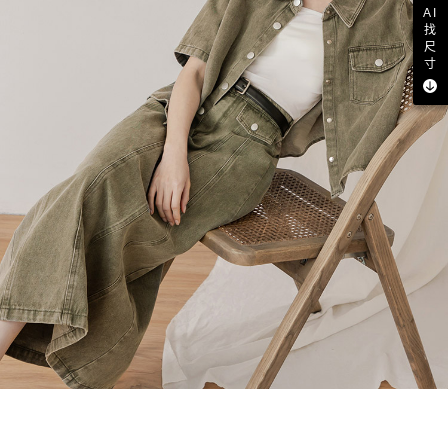
AI
找
尺
寸