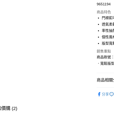
9651194
購物金
商品特色
超商取貨
門襟釦
透氣柔
LINE Pay
率性抽
街口支付
個性風
版型寬
銷售重點
運送方式
商品款號：E
全家取貨
．寬鬆版
每筆NT$6
付款後全
商品相關分
每筆NT$6
男裝
特
萊爾富取
分享
每筆NT$6
價購 (2)
付款後萊