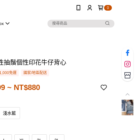
0
ox
性抽鬚個性印花牛仔背心
1,000免運
國家/地區配送
9 ~ NT$880
淺水藍