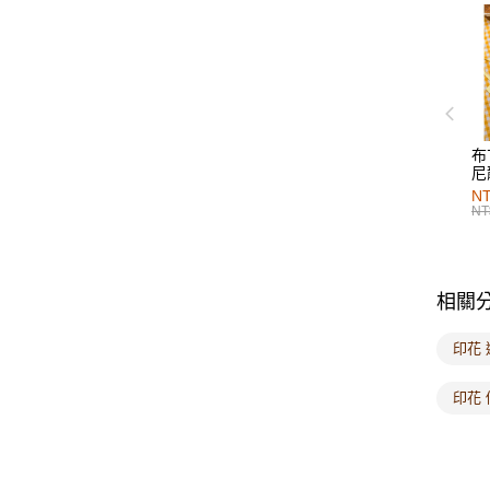
布
尼
NT
NT
相關
印花 
印花 