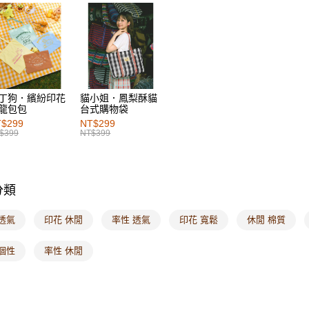
每筆NT$6
7-11取貨
每筆NT$6
付款後7-1
每筆NT$6
丁狗．繽紛印花
貓小姐．鳳梨酥貓
龍包包
台式購物袋
宅配
$299
NT$299
$399
NT$399
每筆NT$1
付款後門
每筆NT$6
分類
海外配送-港
透氣
印花 休閒
率性 透氣
印花 寬鬆
休閒 棉質
海外配送-
個性
率性 休閒
海外配送-