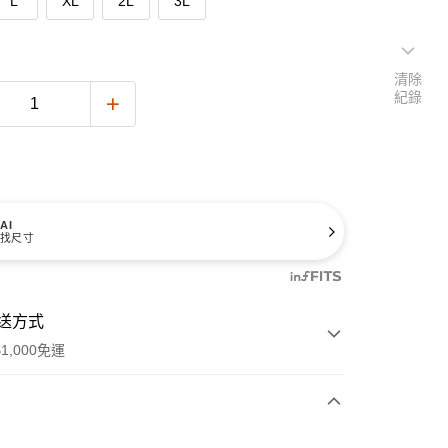
L
XL
2L
3L
清除
紀錄
AI
找尺寸
送方式
1,000免運
次付款