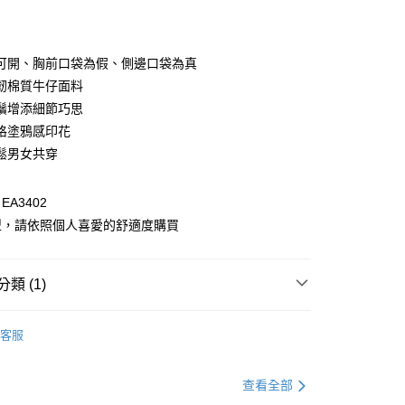
付款
可開、胸前口袋為假、側邊口袋為真
韌棉質牛仔面料
鬚增添細節巧思
格塗鴉感印花
鬆男女共穿
A3402
付款
型，請依照個人喜愛的舒適度購買
0，滿NT$1,000(含以上)免運費
家取貨
類 (1)
0，滿NT$1,000(含以上)免運費
別企劃
男女共穿
貨付款
客服
0，滿NT$1,000(含以上)免運費
查看全部
爾富取貨