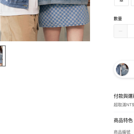
M
數量
付款與運
超取滿NT$
付款方式
商品特色
信用卡一
商品編號