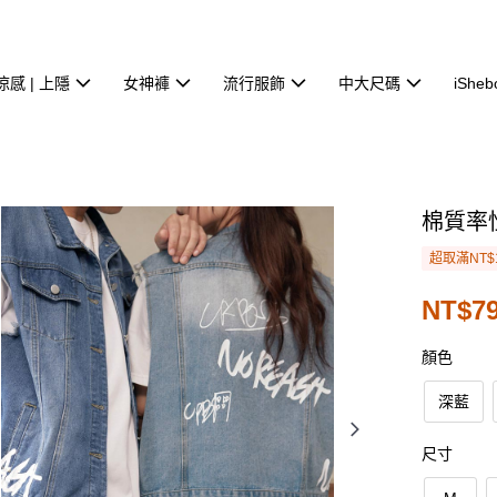
涼感 | 上隱
女神褲
流行服飾
中大尺碼
iSheb
棉質率
超取滿NT$
NT$79
顏色
深藍
尺寸