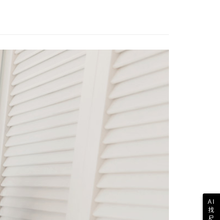
AI
找
尺