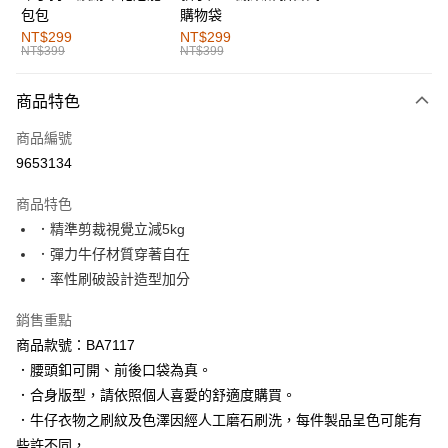
包包
購物袋
全家取貨付款
NT$299
NT$299
NT$399
NT$399
每筆NT$60，滿NT$1,000(含以上)免運費
付款後全家取貨
商品特色
每筆NT$60，滿NT$1,000(含以上)免運費
商品編號
萊爾富取貨付款
9653134
每筆NT$60，滿NT$1,000(含以上)免運費
商品特色
付款後萊爾富取貨
．精準剪裁視覺立減5kg
每筆NT$60，滿NT$1,000(含以上)免運費
．彈力牛仔材質穿著自在
．率性刷破設計造型加分
7-11取貨付款
每筆NT$60，滿NT$1,000(含以上)免運費
銷售重點
商品款號：BA7117
付款後7-11取貨
．腰頭釦可開、前後口袋為真。
每筆NT$60，滿NT$1,000(含以上)免運費
．合身版型，請依照個人喜愛的舒適度購買。
宅配
．牛仔衣物之刷紋及色澤因經人工磨石刷洗，每件製品呈色可能有
每筆NT$120，滿NT$1,000(含以上)免運費
些許不同，