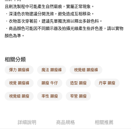
且刷洗製程中可能產生自然磨痕，實屬正常現象。
付款後門市自取
．深淺色衣物建議分開洗滌，避免造成互相移染。
每筆NT$60，滿NT$1,000(含以上)免運費
．衣物首次穿著前，建議先單獨洗滌以釋出多餘色料。
海外配送-港/澳/新/馬/泰國專屬
查看運費
．商品顏色可能因不同顯示器及拍攝光線產生些許色差，請以實物
顏色為準。
海外配送-其他亞洲地區
查看運費
海外配送-歐美地區
查看運費
相關分類
彈力 顯瘦褲
魔法 顯瘦褲
視覺細 顯瘦褲
視覺 顯瘦褲
顯瘦 牛仔
造型 顯瘦
丹寧 顯瘦
視覺細 顯瘦
率性 顯瘦
窄管 顯瘦
詳細說明
商品規格
相關推薦