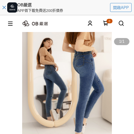
OB嚴選
開啟APP
APP首下載免費送200折價券
0
1
/
1