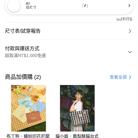
AI
找尺寸
尺寸表/試穿報告
付款與運送方式
超取滿NT$1,000免運
付款方式
信用卡一次付款
商品加價購 (2)
查看全部
購物金
超商取貨付款
LINE Pay
街口支付
布丁狗．繽紛印花尼龍
貓小姐．鳳梨酥貓台式
運送方式