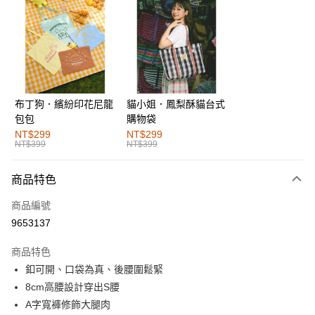
超商取貨付款
LINE Pay
街口支付
布丁狗．繽紛印花尼龍
貓小姐．鳳梨酥貓台式
運送方式
包包
購物袋
全家取貨付款
NT$299
NT$299
NT$399
NT$399
每筆NT$60，滿NT$1,000(含以上)免運費
付款後全家取貨
商品特色
每筆NT$60，滿NT$1,000(含以上)免運費
商品編號
萊爾富取貨付款
9653137
每筆NT$60，滿NT$1,000(含以上)免運費
商品特色
付款後萊爾富取貨
釦可開、口袋為真、後腰圍鬆緊
每筆NT$60，滿NT$1,000(含以上)免運費
8cm高腰設計穿出S腰
A字寬褲修飾大腿肉
7-11取貨付款