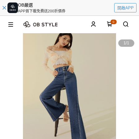
OB嚴選
開啟APP
APP首下載免費送200折價券
0
1
/
1