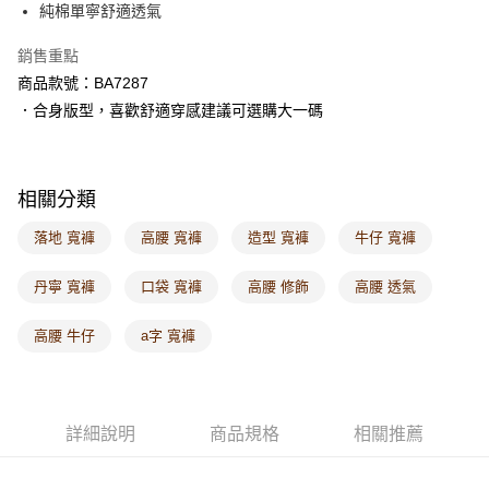
純棉單寧舒適透氣
每筆NT$60，滿NT$1,000(含以上)免運費
銷售重點
付款後7-11取貨
商品款號：BA7287
每筆NT$60，滿NT$1,000(含以上)免運費
．合身版型，喜歡舒適穿感建議可選購大一碼
宅配
每筆NT$120，滿NT$1,000(含以上)免運費
相關分類
付款後門市自取
每筆NT$60，滿NT$1,000(含以上)免運費
落地 寬褲
高腰 寬褲
造型 寬褲
牛仔 寬褲
海外配送-港/澳/新/馬/泰國專屬
查看運費
丹寧 寬褲
口袋 寬褲
高腰 修飾
高腰 透氣
海外配送-其他亞洲地區
查看運費
高腰 牛仔
a字 寬褲
海外配送-歐美地區
查看運費
詳細說明
商品規格
相關推薦