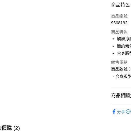
付款方式
商品特色
信用卡一
商品編號
9668192
購物金
商品特色
超商取貨
觸膚涼
簡約素
LINE Pay
合身版
街口支付
銷售重點
商品款號：F
．合身版
運送方式
全家取貨
商品相關分
每筆NT$6
女裝
上
付款後全
分享
每筆NT$6
女裝
上
萊爾富取
女裝
風
價購 (2)