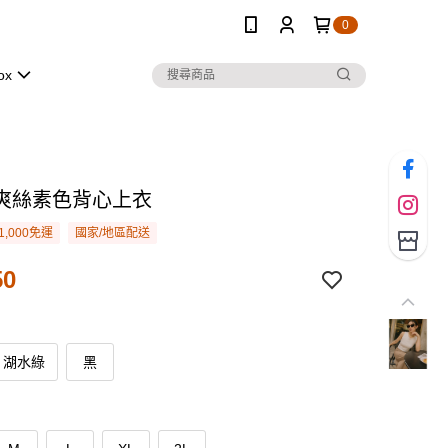
0
ox
爽絲素色背心上衣
1,000免運
國家/地區配送
50
湖水綠
黑