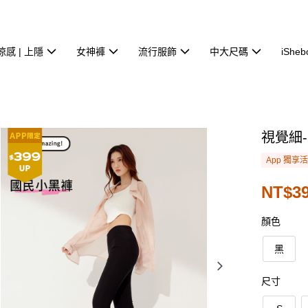
涼感 | 上隱
女神褲
流行服飾
中大尺碼
iSheb
視覺細
App 獨享
NT$3
顏色
黑
尺寸