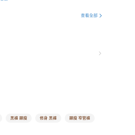
著
長褲
貨付款
著
女神褲系列
-5KG零修圖顯瘦褲
0，滿NT$1,000(含以上)免運費
查看全部
著
女神褲系列
國民小黑褲
爾富取貨
0，滿NT$1,000(含以上)免運費
別企劃
館長精選
銷商品
回購必收
付款
0，滿NT$1,000(含以上)免運費
別企劃
人氣主打｜ 甜甜價
PP限定 首次最低折扣！激瘦女神褲 單件$399起
1取貨
0，滿NT$1,000(含以上)免運費
20，滿NT$1,000(含以上)免運費
市自取
0，滿NT$1,000(含以上)免運費
黑褲 顯瘦
修身 黑褲
顯瘦 窄管褲
/澳/新/馬/泰國專屬
查看運費
其他亞洲地區
查看運費