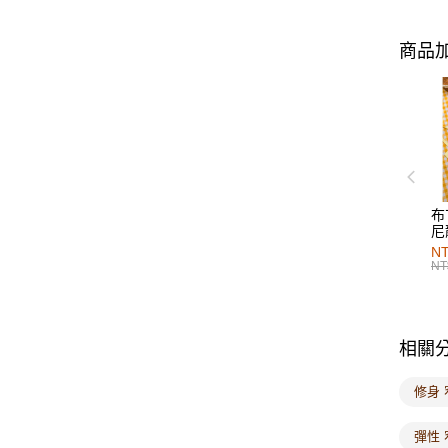
商品加
布
尼
NT
NT
相關
修身
彈性