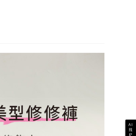
歐美地區
查看運費
AI
找
尺