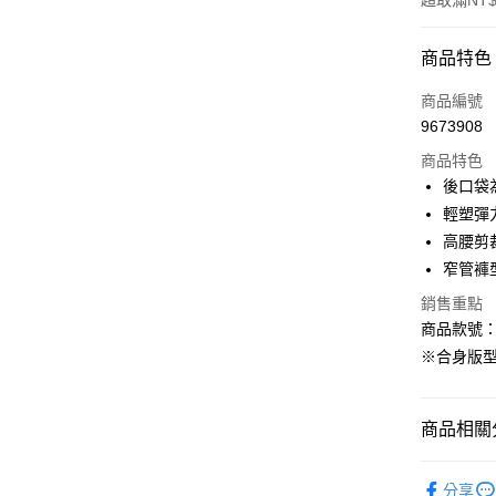
超取滿NT$
付款方式
商品特色
信用卡一
商品編號
9673908
購物金
商品特色
超商取貨
後口袋
輕塑彈
LINE Pay
高腰剪
街口支付
窄管褲
銷售重點
商品款號：B
運送方式
※合身版
全家取貨
每筆NT$6
商品相關分
付款後全
女裝
下
每筆NT$6
分享