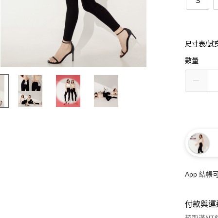
S
尺寸表/試
數量
App 結
付款與運