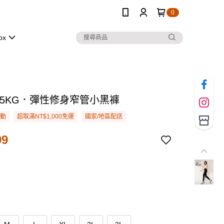
0
ox
-5KG．彈性修身窄管小黑褲
活動
超取滿NT$1,000免運
國家/地區配送
99