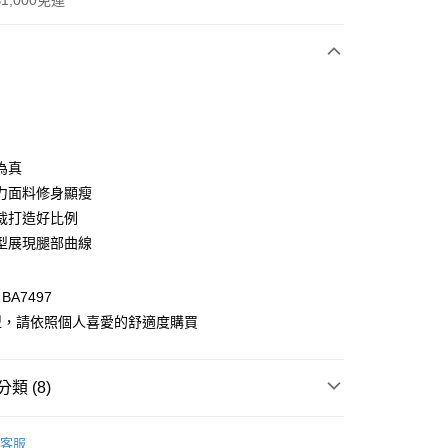
1,000免運
次付款
付款
為真
力面料修身顯瘦
裁打造好比例
型展現腿部曲線
A7497
型，請依照個人喜愛的舒適度購買
付款
0，滿NT$1,000(含以上)免運費
類 (8)
家取貨
著
下著全系列
0，滿NT$1,000(含以上)免運費
客服