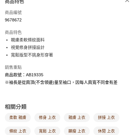
商品特色
每筆NT$60，滿NT$1,000(含以上)免運費
商品編號
萊爾富取貨付款
9678672
每筆NT$60，滿NT$1,000(含以上)免運費
商品特色
付款後萊爾富取貨
親膚柔軟條紋面料
每筆NT$60，滿NT$1,000(含以上)免運費
視覺修身拼接設計
寬鬆版型不挑身形穿著
7-11取貨付款
每筆NT$60，滿NT$1,000(含以上)免運費
銷售重點
商品款號：AB19335
付款後7-11取貨
※袖長是從肩頂(不含領邊)量至袖口，因每人肩寬不同會有差
每筆NT$60，滿NT$1,000(含以上)免運費
宅配
每筆NT$120，滿NT$1,000(含以上)免運費
相關分類
付款後門市自取
柔軟 親膚
修身 上衣
親膚 上衣
拼接 上衣
每筆NT$60，滿NT$1,000(含以上)免運費
條紋 上衣
寬鬆 上衣
顯瘦 上衣
休閒 上衣
海外配送-港/澳/新/馬/泰國專屬
查看運費