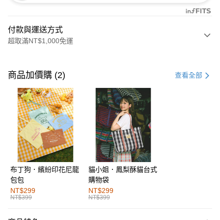
付款與運送方式
超取滿NT$1,000免運
付款方式
信用卡一次付款
商品加價購 (2)
查看全部
購物金
超商取貨付款
LINE Pay
街口支付
布丁狗．繽紛印花尼龍
貓小姐．鳳梨酥貓台式
運送方式
包包
購物袋
全家取貨付款
NT$299
NT$299
NT$399
NT$399
每筆NT$60，滿NT$1,000(含以上)免運費
付款後全家取貨