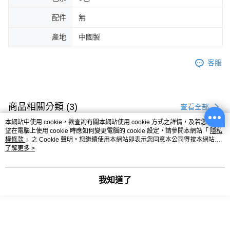
配件
無
產地
中國製
客服
商品相關分類 (3)
查看全部
本網站中使用 cookie，欲查詢有關本網站使用 cookie 方式之詳情，及若您不希
女裝
風格支線
雲朵朵女孩
雲朵朵精選
望在電腦上使用 cookie 時應如何變更電腦的 cookie 設定，請參閱本網站「
隱私
權條款
」之 Cookie 聲明。您繼續使用本網站即表示您同意本公司得按本網站使
女裝
風格支線
雲朵朵女孩
雲朵朵上衣
用條款之 Cookie 聲明使用 cookie。
了解更多 >
你可能有興趣的商品
全站排行
我知道了
熱門標籤