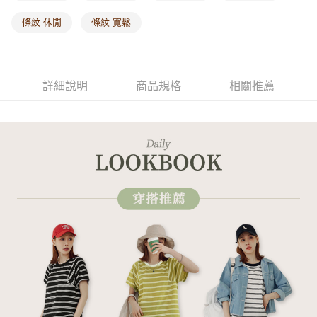
條紋 休閒
條紋 寬鬆
海外配送-其他亞洲地區
查看運費
海外配送-歐美地區
查看運費
詳細說明
商品規格
相關推薦