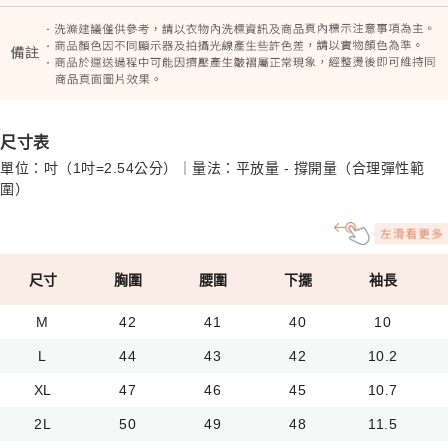
尺寸表
單位：吋（1吋=2.54公分）｜量法：平放量 - 撐開量（合理彈性範
圍）
尺寸
胸圍
腰圍
下擺
袖長
M
42
41
40
10
L
44
43
42
10.2
XL
47
46
45
10.7
2L
50
49
48
11.5