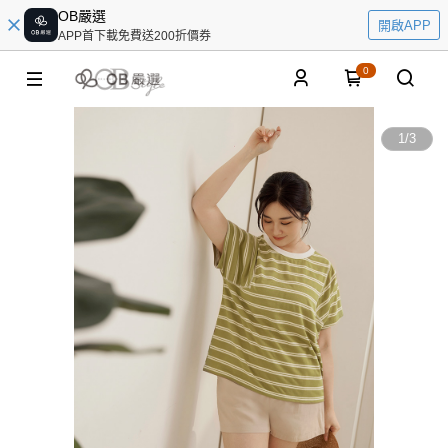
OB嚴選
開啟APP
APP首下載免費送200折價券
0
1
/
3