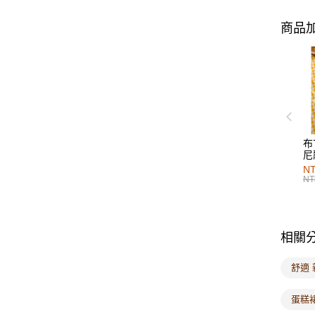
商品加
布
尼
NT
NT
相關
舒適 
蛋糕