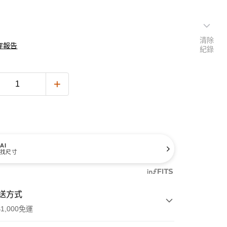
清除
穿報告
紀錄
AI
找尺寸
送方式
1,000免運