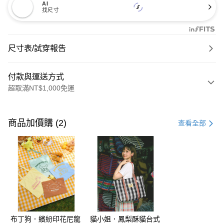
AI
找尺寸
尺寸表/試穿報告
付款與運送方式
超取滿NT$1,000免運
付款方式
信用卡一次付款
商品加價購 (2)
查看全部
購物金
超商取貨付款
LINE Pay
街口支付
布丁狗．繽紛印花尼龍
貓小姐．鳳梨酥貓台式
運送方式