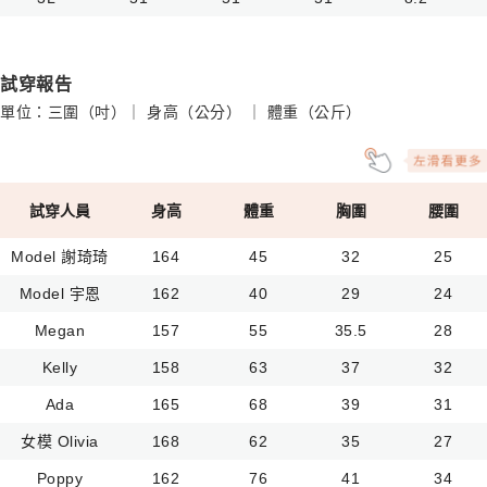
試穿報告
單位：三圍（吋）｜ 身高（公分） ｜ 體重（公斤）
試穿人員
身高
體重
胸圍
腰圍
Model 謝琦琦
164
45
32
25
Model 宇恩
162
40
29
24
Megan
157
55
35.5
28
Kelly
158
63
37
32
Ada
165
68
39
31
女模 Olivia
168
62
35
27
Poppy
162
76
41
34