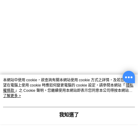
本網站中使用 cookie，欲查詢有關本網站使用 cookie 方式之詳情，及若您不希
望在電腦上使用 cookie 時應如何變更電腦的 cookie 設定，請參閱本網站「
隱私
權條款
」之 Cookie 聲明。您繼續使用本網站即表示您同意本公司得按本網站使
用條款之 Cookie 聲明使用 cookie。
了解更多 >
我知道了