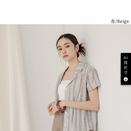
AI
找
尺
寸