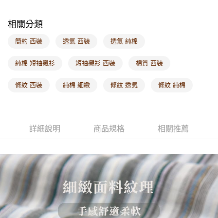
付款後門市自取
相關分類
每筆NT$60，滿NT$1,000(含以上)免運費
簡約 西裝
透氣 西裝
透氣 純棉
海外配送-港/澳/新/馬/泰國專屬
查看運費
海外配送-其他亞洲地區
查看運費
純棉 短袖襯衫
短袖襯衫 西裝
棉質 西裝
海外配送-歐美地區
查看運費
條紋 西裝
純棉 細緻
條紋 透氣
條紋 純棉
詳細說明
商品規格
相關推薦