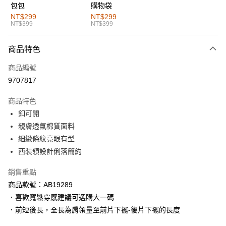
包包
購物袋
全家取貨付款
NT$299
NT$299
NT$399
NT$399
每筆NT$60，滿NT$1,000(含以上)免運費
付款後全家取貨
商品特色
每筆NT$60，滿NT$1,000(含以上)免運費
商品編號
萊爾富取貨付款
9707817
每筆NT$60，滿NT$1,000(含以上)免運費
商品特色
付款後萊爾富取貨
釦可開
每筆NT$60，滿NT$1,000(含以上)免運費
親膚透氣棉質面料
細緻條紋亮眼有型
7-11取貨付款
西裝領設計俐落簡約
每筆NT$60，滿NT$1,000(含以上)免運費
銷售重點
付款後7-11取貨
商品款號：AB19289
每筆NT$60，滿NT$1,000(含以上)免運費
．喜歡寬鬆穿感建議可選購大一碼
宅配
．前短後長，全長為肩領量至前片下襬-後片下襬的長度
每筆NT$120，滿NT$1,000(含以上)免運費