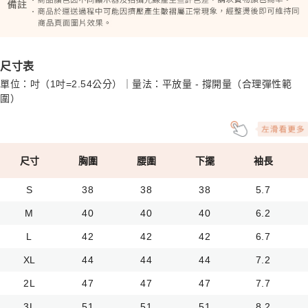
尺寸表
單位：吋（1吋=2.54公分）｜量法：平放量 - 撐開量（合理彈性範
圍）
尺寸
胸圍
腰圍
下擺
袖長
S
38
38
38
5.7
M
40
40
40
6.2
L
42
42
42
6.7
XL
44
44
44
7.2
2L
47
47
47
7.7
3L
51
51
51
8.2