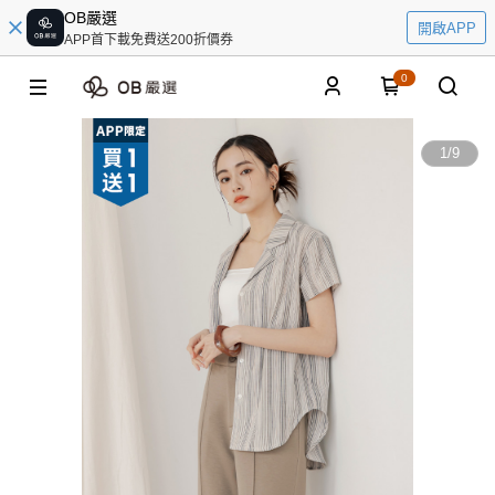
OB嚴選
開啟APP
APP首下載免費送200折價券
0
1
/
9